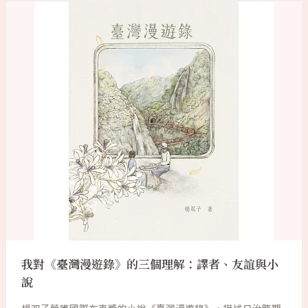
我對《臺灣漫遊錄》的三個理解：譯者、友誼與小
說