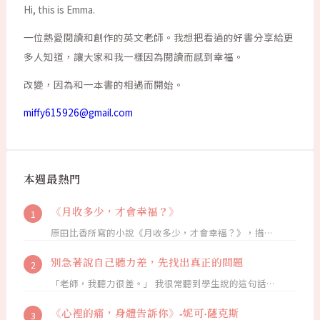
Hi, this is Emma.
一位熱愛閱讀和創作的英文老師。我想把看過的好書分享給更
多人知道，讓大家和我一樣因為閱讀而感到幸福。
改變，因為和一本書的相遇而開始。
miffy615926@gmail.com
本週最熱門
《月收多少，才會幸福？》
原田比香所寫的小說《月收多少，才會幸福？》，描…
別急著說自己聽力差，先找出真正的問題
「老師，我聽力很差。」 我很常聽到學生說的這句話…
《心裡的痛，身體告訴你》-妮可·薩克斯