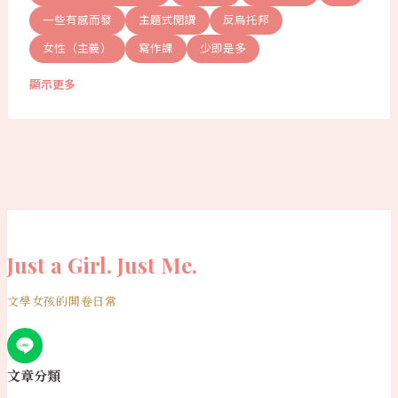
一些有感而發
主題式閱讀
反烏托邦
女性（主義）
寫作課
少即是多
顯示更多
Just a Girl. Just Me.
文學女孩的開卷日常
文章分類