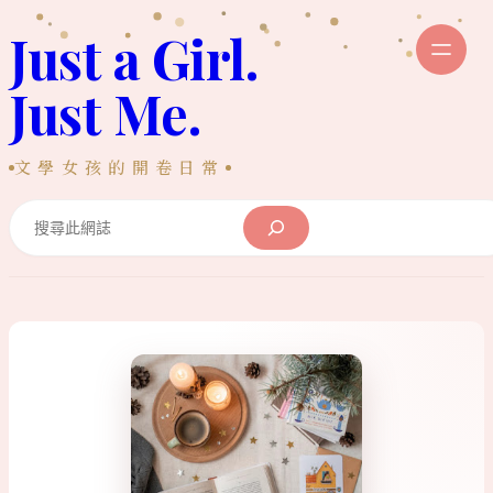
跳
Just a Girl.
至
主
Just Me.
要
內
文學女孩的開卷日常
容
Search