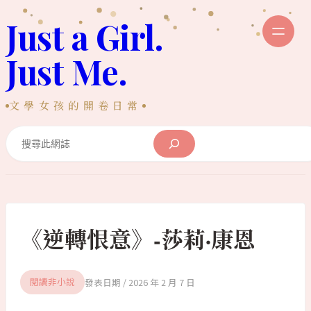
跳
Just a Girl.
至
主
Just Me.
要
內
文學女孩的開卷日常
容
Search
《逆轉恨意》-莎莉·康恩
2026 年 2 月 7 日
閱讀非小說