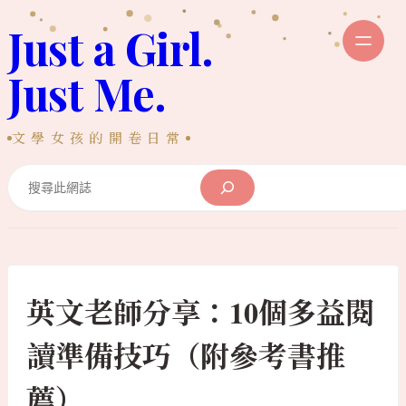
跳
Just a Girl.
至
主
Just Me.
要
內
文學女孩的開卷日常
容
Search
英文老師分享：10個多益閱
讀準備技巧（附參考書推
薦）