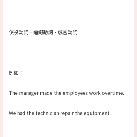
使役動詞、連綴動詞、感官動詞
例如：
The manager made the employees work overtime.
We had the technician repair the equipment.