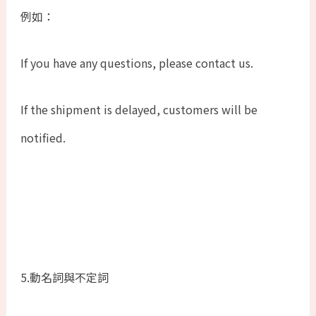
例如：
If you have any questions, please contact us.
If the shipment is delayed, customers will be
notified.
5.動名詞與不定詞