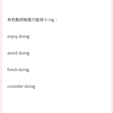
有些動詞後面只能接 V-ing：
enjoy doing
avoid doing
finish doing
consider doing