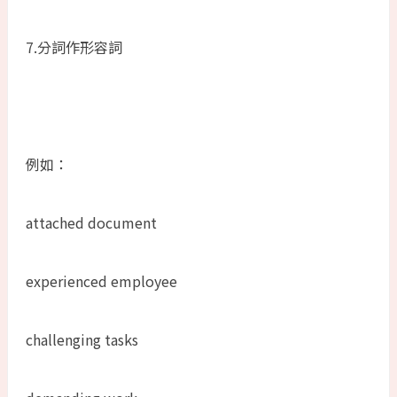
7.分詞作形容詞
例如：
attached document
experienced employee
challenging tasks