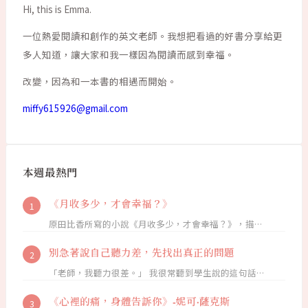
Hi, this is Emma.
一位熱愛閱讀和創作的英文老師。我想把看過的好書分享給更
多人知道，讓大家和我一樣因為閱讀而感到幸福。
改變，因為和一本書的相遇而開始。
miffy615926@gmail.com
本週最熱門
《月收多少，才會幸福？》
原田比香所寫的小說《月收多少，才會幸福？》，描…
別急著說自己聽力差，先找出真正的問題
「老師，我聽力很差。」 我很常聽到學生說的這句話…
《心裡的痛，身體告訴你》-妮可·薩克斯