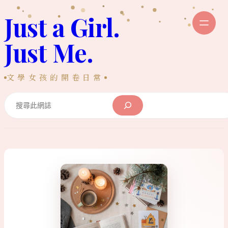
跳
Just a Girl.
至
主
Just Me.
要
內
文學女孩的開卷日常
容
Search