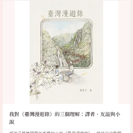
我對《臺灣漫遊錄》的三個理解：譯者、友誼與小
說