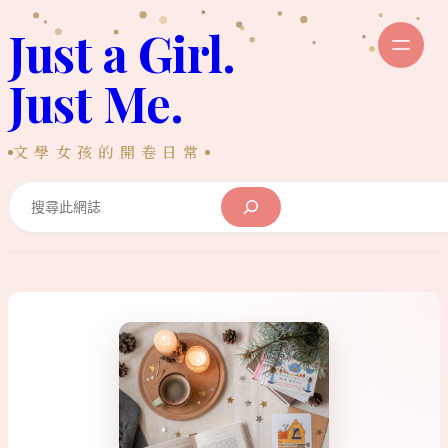
跳
Just a Girl.
至
主
Just Me.
要
內
文學女孩的開卷日常
容
Search