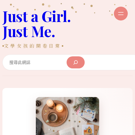
跳
Just a Girl.
至
主
Just Me.
要
內
文學女孩的開卷日常
容
Search