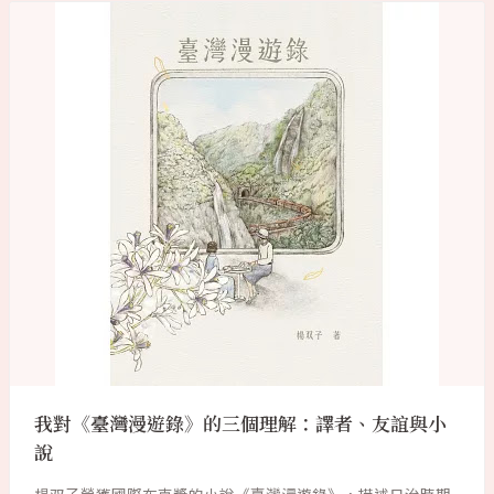
我對《臺灣漫遊錄》的三個理解：譯者、友誼與小
說