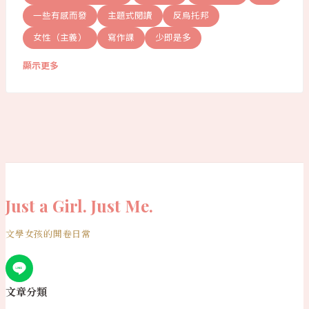
一些有感而發
主題式閱讀
反烏托邦
女性（主義）
寫作課
少即是多
顯示更多
Just a Girl. Just Me.
文學女孩的開卷日常
文章分類