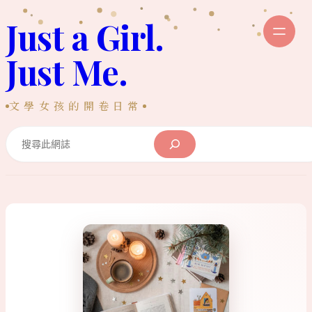
跳
Just a Girl.
至
主
Just Me.
要
內
文學女孩的開卷日常
容
Search