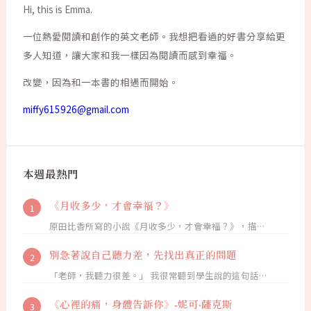
Hi, this is Emma.
一位熱愛閱讀和創作的英文老師。我想把看過的好書分享給更
多人知道，讓大家和我一樣因為閱讀而感到幸福。
改變，因為和一本書的相遇而開始。
miffy615926@gmail.com
本週最熱門
《月收多少，才會幸福？》
原田比香所寫的小說《月收多少，才會幸福？》，描…
別急著說自己聽力差，先找出真正的問題
「老師，我聽力很差。」 我很常聽到學生說的這句話…
《心裡的痛，身體告訴你》-妮可·薩克斯