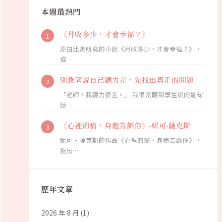
本週最熱門
《月收多少，才會幸福？》
原田比香所寫的小說《月收多少，才會幸福？》，
描…
別急著說自己聽力差，先找出真正的問題
「老師，我聽力很差。」 我很常聽到學生說的這句
話…
《心裡的痛，身體告訴你》-妮可·薩克斯
妮可·薩克斯的作品《心裡的痛，身體告訴你》，
指出…
歷年文章
2026 年 8 月
(1)