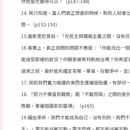
然就是荒唐得可以。（p147-148)
14. 我只知道，當人們真正想要的時候，對的人就
勢。（p152-153)
15.墨索里尼曾說，「在民主與獨裁主義之間，沒有任
16.事實上，真正該問的問題不應是：「你能找出一
能接受那樣的狀況？你願意被希特勒統治嗎？你希望
道弟之前，最好能先確定答案。畢竟，在戰爭中，並沒
17. 倘若我們奮力維護的東西全遭摧毀殆盡，有部份一
18. 「努力不懈直到戰敗」跟「不戰而降」之間的
敗戰，會摧毀國家的靈魂」（p165)
19.藉由革命，我們才能成為自己，沒有別的。我們
主」，更不能站著不動。再怎麼樣，都不能站著不動