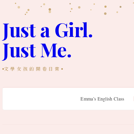
跳
至
Just a Girl.
主
Just Me.
要
內
容
文學女孩的開卷日常
Emma’s English Class