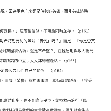
會出現，因為畢竟向來都是時勢造英雄，而非英雄造時
何妥協。」這兩種信條，不可能同時並存。（p161)
個對希特勒有利的辯論「實例」嗎？」而是：「你是否真
見到英國被佔領，還是不希望？」在輕易地與敵人稱兄
有所謂的中立；人人都得選邊站。（p163)
定是因為我們自己的關係。（p164)
差別，事關「榮譽」與神勇事蹟。希特勒曾說過，「接受
不能斷然止步，也不能臨時妥協、靠搶救來施行「民
。我們必須為我們的寶貴遺產做點事，否則就會失去