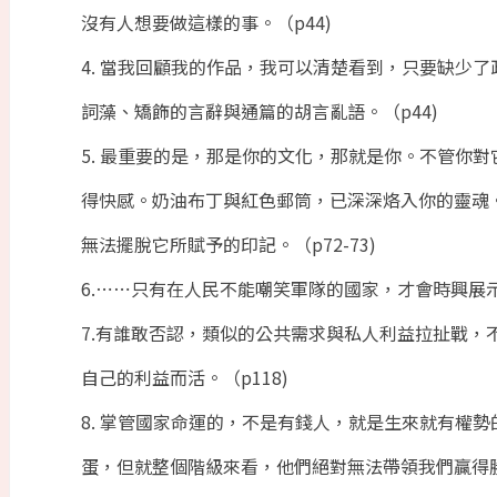
沒有人想要做這樣的事。（p44)
4. 當我回顧我的作品，我可以清楚看到，只要缺少
詞藻、矯飾的言辭與通篇的胡言亂語。（p44)
5. 最重要的是，那是你的文化，那就是你。不管你
得快感。奶油布丁與紅色郵筒，已深深烙入你的靈魂
無法擺脫它所賦予的印記。（p72-73)
6.⋯⋯只有在人民不能嘲笑軍隊的國家，才會時興展示
7.有誰敢否認，類似的公共需求與私人利益拉扯戰，
自己的利益而活。（p118)
8. 掌管國家命運的，不是有錢人，就是生來就有權
蛋，但就整個階級來看，他們絕對無法帶領我們贏得