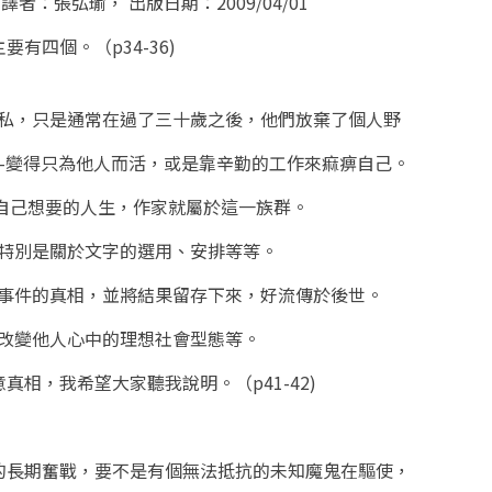
：張弘瑜， 出版日期：2009/04/01
有四個。（p34-36)
自私，只是通常在過了三十歲之後，他們放棄了個人野
-變得只為他人而活，或是靠辛勤的工作來痲痹自己。
自己想要的人生，作家就屬於這一族群。
，特別是關於文字的選用、安排等等。
掘事件的真相，並將結果留存下來，好流傳於後世。
圖改變他人心中的理想社會型態等。
相，我希望大家聽我說明。（p41-42)
的長期奮戰，要不是有個無法抵抗的未知魔鬼在驅使，