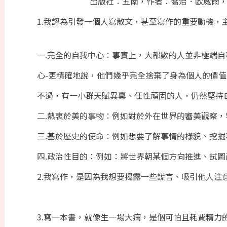
出版社：五南，作者：喬治．歐威爾，譯者
1.我認為引發一個人寫散文，甚至寫作的重要動機，主要
一.完全的自我中心：事實上，大都數的人並非極端
心-更精確地說，他們幾乎完全捨棄了身為個人的價值
不過，有一小群天賦異稟、任性頑固的人，仍然堅持
二.熱衷於美的事物：例如對於外在世界的審美觀察
三.基於歷史的使命：例如想要了解事情的樣貌、挖
四.政治性目的：例如：將世界朝某個方向推進、試
2.我寫作，是因為我想要揭露一些謊言、吸引他人注意真
3.寫一本書，就像生一場大病，是個可怕且耗費精力