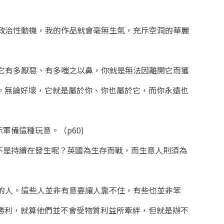
了政治性動機，我的作品就會毫無生氣，充斥空洞的華麗
對它有多厭惡、有多嗤之以鼻，你就是無法因離開它而獲
。無論好壞，它就是屬於你、你也屬於它，而你永遠也
軍備這種玩意。（p60)
不是持續在發生呢？英國為生存而戰，而生意人則須為
勢的人。這些人並非有意要讓人靠不住，有些也並非笨
勝利，就算他們並不會受物質利益所牽絆，但就是辦不