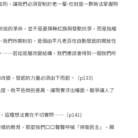
法則，讓我們必須受制於老一輩-也就是一群無法掌握時
我所說的革命，並不是要揮舞紅旗與發動抗爭，而是指權
⋯我們所期盼的，是個由平凡老百性自動發起的開放性
。⋯⋯若從底層改變結構，我們應該會得到一個我們所
改變，發起的力量必須由下而起。（p133)
的進度、敉平些微的差異、讓現實浮出檯面。戰爭讓人了
，這種想法實在不切實際⋯⋯（p141)
什麼樣的教育，那麼我們口口聲聲呼喊「捍衛民主」，顯