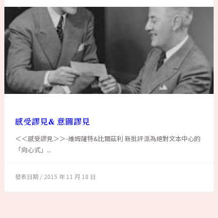
感受謬見& 意圖謬見
＜＜感受謬見＞＞-維姆薩特&比爾茲利 新批評派為絕對文本中心的
「向心式」...
2015 年 11 月 18 日