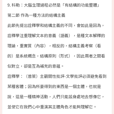
9. 科勒：大腦生理過程必然是「有結構的功能整體」
第二節 作為一種方法的結構主義
此節先提出詮釋學和結構主義的不同，會如此是因為，
詮釋學注重理解文本的意義（語義），是種文本解釋的
理論，重實質（內容），相反的，結構主義考察（看
的）是系統概念，結構原則（形式），因此兩者之間看
似對立，卻是互為補充的意蘊。
詮釋學：（普萊）主觀間性批評-文學批評必須避免看到
某種客體；因為所要得到的東西是一個主體，也就是
說，這是一種精神活動，人們只能設身處地去想像它，
並使它在我們心中重演其主體角色才能夠理解它。