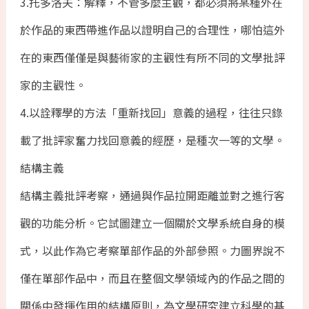
3.托多洛夫：解釋，不管多麼主觀，都必須將某種外在
於作品的東西帶進作品以證明自己的合理性，哪怕這外
在的東西僅僅是與藝術家的主觀性有所不同的文學批評
家的主觀性。
4.以詮釋學的方法「重新找回」意義的過程，往往只錄
載了批評家奮力找回意義的經歷，是種次一等的文學。
結構主義
結構主義批評考察，通過與作品拉開距離並對之進行客
觀的功能分析。它試圖建立一個關於文學系統自身的模
式，以此作為它考察單部作品的外部參照。力圖界說不
僅在單部作品中，而且在整個文學領域內的作品之間的
關係中發揮作用的結構原則，為文學研究建立科學的基