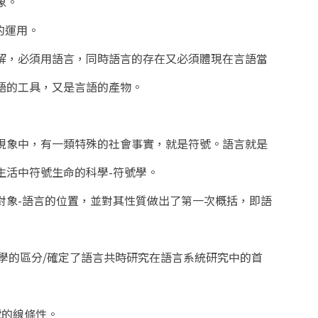
象。
的運用。
解，必須用語言，同時語言的存在又必須體現在言語當
語的工具，又是言語的產物。
現象中，有一類特殊的社會事實，就是符號。語言就是
生活中符號生命的科學-符號學。
對象-語言的位置，並對其性質做出了第一次概括，即語
言學的區分/確定了語言共時研究在語言系統研究中的首
號的線條性。