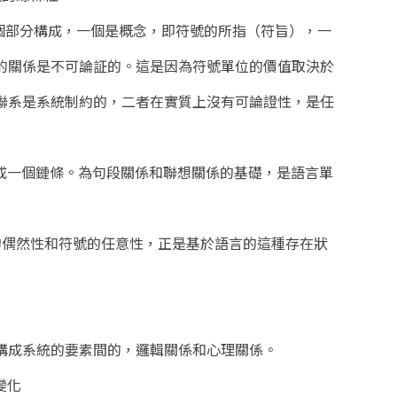
個部分構成，一個是概念，即符號的所指（符旨），一
的關係是不可論証的。這是因為符號單位的價值取決於
聯系是系統制約的，二者在實質上沒有可論證性，是任
構成一個鏈條。為句段關係和聯想關係的基礎，是語言單
的偶然性和符號的任意性，正是基於語言的這種存在狀
構成系統的要素間的，邏輯關係和心理關係。
變化