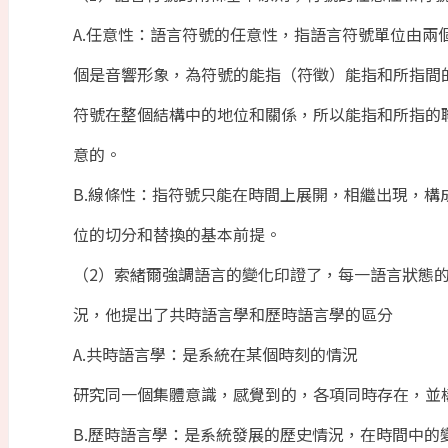
A.任意性：語言符號的任意性，指語言符號單位由兩
個是音響形象，為符號的能指（符徵）能指和所指間
符號在整個結構中的地位和關係，所以能指和所指的
意的。
B.線條性：指符號只能在時間上展開，相繼出現，
位的切分和替換的基本前提。
（2）索緒爾強調語言的變化印證了，每一語言狀態
況，他提出了共時語言學和歷時語言學的區分
A.共時語言學：是系統在某個時刻的情況
研究同一個集體意識，感覺到的，各項同時存在，並
B.歷時語言學：是系統發展的歷史情況，在時間中的