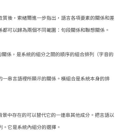
性質後，索緒爾進一步指出，語言各項要素的關係和差
係都可以歸為兩個不同範圍：句段關係和聯想關係。
的關係，是系統的組分之間的順序的組合排列（字音的
的一串言語裡所顯示的關係。橫組合是系統本身的排
分背景中存在的可以替代它的一連串其他成分。把言語以
列。它是系統內組分的選擇。