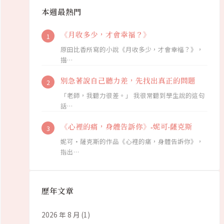
本週最熱門
《月收多少，才會幸福？》
原田比香所寫的小說《月收多少，才會幸福？》，
描…
別急著說自己聽力差，先找出真正的問題
「老師，我聽力很差。」 我很常聽到學生說的這句
話…
《心裡的痛，身體告訴你》-妮可·薩克斯
妮可·薩克斯的作品《心裡的痛，身體告訴你》，
指出…
歷年文章
2026 年 8 月
(1)