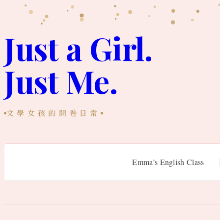
跳
至
Just a Girl.
主
Just Me.
要
內
容
文學女孩的開卷日常
Emma’s English Class