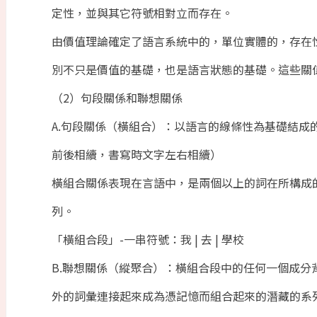
定性，並與其它符號相對立而存在。
由價值理論確定了語言系統中的，單位實體的，存在
別不只是價值的基礎，也是語言狀態的基礎。這些關
（2）句段關係和聯想關係
A.句段關係（橫組合）：以語言的線條性為基礎結成
前後相續，書寫時文字左右相續）
橫組合關係表現在言語中，是兩個以上的詞在所構成
列。
「橫組合段」-一串符號：我 | 去 | 學校
B.聯想關係（縱聚合）：橫組合段中的任何一個成
外的詞彙連接起來成為憑記憶而組合起來的潛藏的系