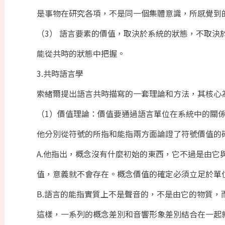
是事物在研究各項，不是同一個集體意識，所感覺到
（3） 語言要素的價值，取決於系統的狀態，不取決
能從共時的狀態中把握。
3.共時語言學
索緒爾提出語言共時描寫的一套理論和方法，其核心
（1）價值理論：價值要通過語言單位在系統中的關
他分別從符號的所指和能指兩方面論證了符號價值的
A.他指出，概念沒有什麼初始的東西，它不過是由它
值，意義就不會存在。概念價值的確定必須立足於單
B.語言的能指實質上不是聲音的，不是由它的物質
這樣，一系列的概念差別和音響形象差別結合在一起