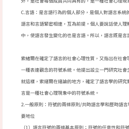
外，是社會每個成員共同具有的，是一種社會心理現
C.言語：是言語行為的個人部分，是個人對語言系統
語言和言語緊密相連，互為前提。個人要說話使人理
中，使語言發生變化的也是言語。所以，語言既是言
索緒爾在確定了語言的社會心理性質，又指出在社會
一種表達觀念的符號系統。他提出設立一門研究社會
就這樣，索緖爾在緖論的地方，確定了語言學的研究
言是一種社會心理現象中的符號系統。
2.一般原則：符號的兩條原則/共時語言學和歷時語
要地位
（1）語言符號的兩條基本原則；符號的任意性和符