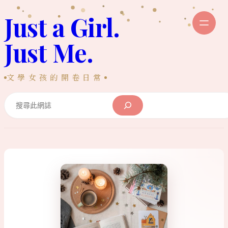
跳
Just a Girl.
至
主
Just Me.
要
內
文學女孩的開卷日常
容
Search