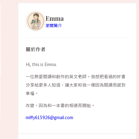
Emma
瀏覽簡介
精選閱讀
Hello book
關於作者
還不知道有什麼有趣的嗎?
Hi, this is Emma.
一位熱愛閱讀和創作的英文老師。我想把看過的好書
閱讀更多
分享給更多人知道，讓大家和我一樣因為閱讀而感到
幸福。
改變，因為和一本書的相遇而開始。
miffy615926@gmail.com