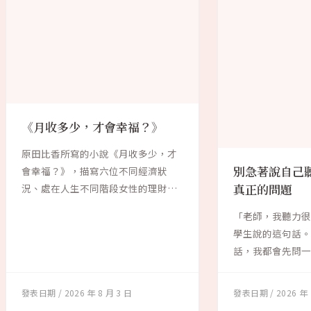
《月收多少，才會幸福？》
原田比香所寫的小說《月收多少，才
別急著說自己
會幸福？》，描寫六位不同經濟狀
況、處在人生不同階段女性的理財故
真正的問題
事。作者試圖探討...
「老師，我聽力很
學生說的這句話
話，我都會先問一
「聽力不好」...
2026 年 8 月 3 日
2026 年 