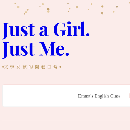
跳
至
Just a Girl.
主
Just Me.
要
內
容
文學女孩的開卷日常
Emma’s English Class