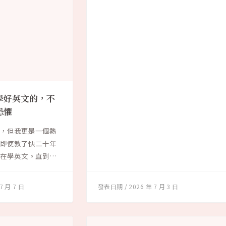
學好英文的，不
恐懼
師，但我更是一個熱
。即使教了快二十年
仍在學英文。直到今
7 月 7 日
2026 年 7 月 3 日