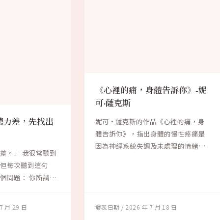
《心裡的痛，身體告訴你》-妮
可·薩克斯
聽力差，先找出
妮可·薩克斯的作品《心裡的痛，身
體告訴你》，指出身體的慢性疼痛是
因為神經系統失調及未處理的情緒而
差。」 我很常聽到
引發。根據大腦...
。但每次聽到這句
個問題： 你所謂的
7 月 29 日
2026 年 7 月 18 日