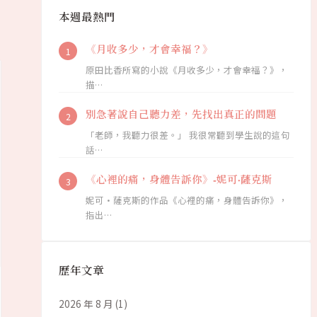
本週最熱門
《月收多少，才會幸福？》
原田比香所寫的小說《月收多少，才會幸福？》，
描…
別急著說自己聽力差，先找出真正的問題
「老師，我聽力很差。」 我很常聽到學生說的這句
話…
《心裡的痛，身體告訴你》-妮可·薩克斯
妮可·薩克斯的作品《心裡的痛，身體告訴你》，
指出…
歷年文章
2026 年 8 月
(1)