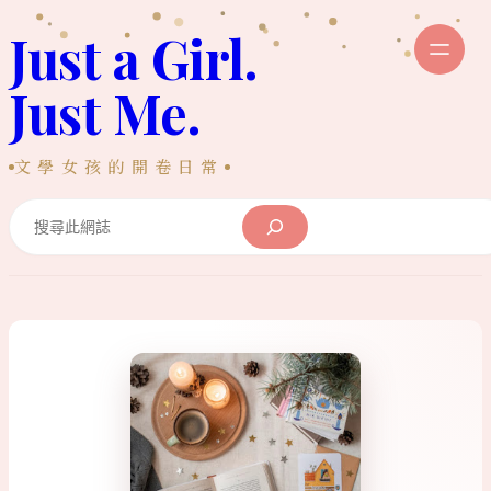
跳
Just a Girl.
至
主
Just Me.
要
內
文學女孩的開卷日常
容
Search