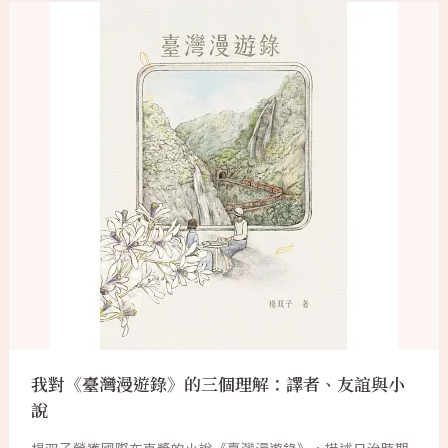
我對《臺灣漫遊錄》的三個理解：譯者、友誼與小
說