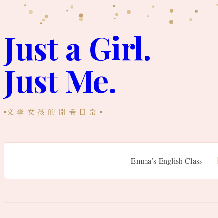
跳
至
Just a Girl.
主
Just Me.
要
內
容
文學女孩的開卷日常
Emma’s English Class