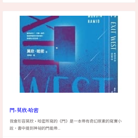
門-莫欣·哈密
我會形容莫欣·哈密所寫的《門》是一本帶有奇幻原素的寫實小
說，書中提到神祕的門能帶...