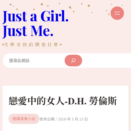
跳
Just a Girl.
至
主
Just Me.
要
內
文學女孩的開卷日常
容
Search
戀愛中的女人-D.H. 勞倫斯
2016 年 3 月 13 日
閱讀英美小說