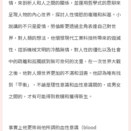
情，來剖析人和人之間的關係，並運用哲學式的思辯來
呈現人物的內心世界，探討人性情慾的複雜和糾葛。小
說講的不只是愛情，勞倫斯更透過主角表達自己對世
界，對人類的想法，他憎恨現代工業科技所帶來的毀滅
性，控訴機械文明的冷酷無情，對人性的僵化以及社會
中的疏離和孤獨感到無可奈何的沈重，在一次世界大戰
之後，他對人類世界更加的不滿和沮喪。他認為唯有找
到「平衡」，不論是理性意識和血性意識間的，或男女
之間的，才有可能得到救贖和獲得新生。
事實上他更崇尚他所謂的血性意識（blood