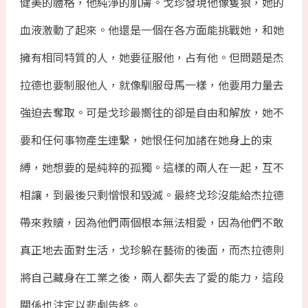
健美的體格，他純淨的肌膚。戈珍發現他像隻狼，她的
血液激動了起來。他還是一個在各方面能挑戰她，和她
擁有相同特質的人，她要征服他，占有他。但問題是杰
拉德也要制服他人，就像馴服母馬一樣，他要用力量去
強迫去奪取。可是戈珍最嚮往的卻是自由和解放，她不
要和任何事物產生連繫，她恨任何加諸在她身上的束
縛，她想要的是純粹的孤獨。這樣的兩人在一起，互不
相讓，到最後只剩憎恨和毀滅。最終戈珍沒能給杰拉德
帶來救贖，因為他們兩個根本無法相愛，因為他們不敢
真正地去面對生活，戈珍躲在藝術的後面，而杰拉德則
將自己藏身在工業之後，兩人都失去了愛的能力，這段
關係也注定以悲劇告終。