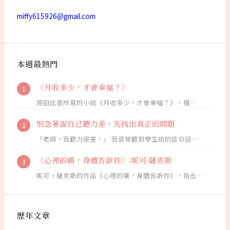
miffy615926@gmail.com
本週最熱門
《月收多少，才會幸福？》
原田比香所寫的小說《月收多少，才會幸福？》，描…
別急著說自己聽力差，先找出真正的問題
「老師，我聽力很差。」 我很常聽到學生說的這句話…
《心裡的痛，身體告訴你》-妮可·薩克斯
妮可·薩克斯的作品《心裡的痛，身體告訴你》，指出…
歷年文章