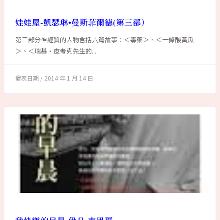
娃娃屋-凱瑟琳•曼斯菲爾德(第三部）
第三部分神經質的人物含括六篇故事：＜毒藥＞、＜一條酸黃瓜
＞、＜瑞基•皮考克先生的...
2014 年 1 月 14 日