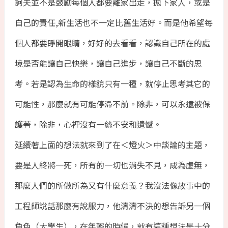
訶夫並不是鼓勵每個人都要離家出走，拋下家人，或是
自己的責任,新生活也不一定比舊生活好。而是他希望每
個人都要睜開眼睛，好好的去看看，認識自己所在的處
境是否能讓自己快樂，讓自己進步，讓自己不斷的思
考。若是認為生命的樣貌只有一種，就停止思考其它的
可能性，那麼就有可能停滯不前。除非，可以永遠被保
護著，除非，心裡沒有一絲不安和遺憾。
延續著上面的想法就來到了在＜燈火＞中談論的主題，
要是人終將一死，所有的一切也消失不見，成為虛無，
那麼人們的所做所為又有什麼意義？我沒法像故事中的
工程師說話那麼有說服力，他濤濤不決的想告訴另一個
角色（大學生），在年輕的時候，就有這種想法是十分