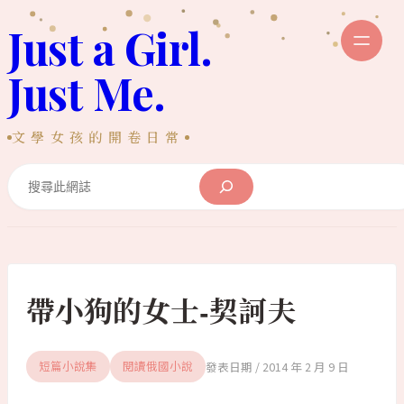
跳
Just a Girl.
至
主
Just Me.
要
內
文學女孩的開卷日常
容
Search
帶小狗的女士-契訶夫
2014 年 2 月 9 日
短篇小說集
閱讀俄國小說