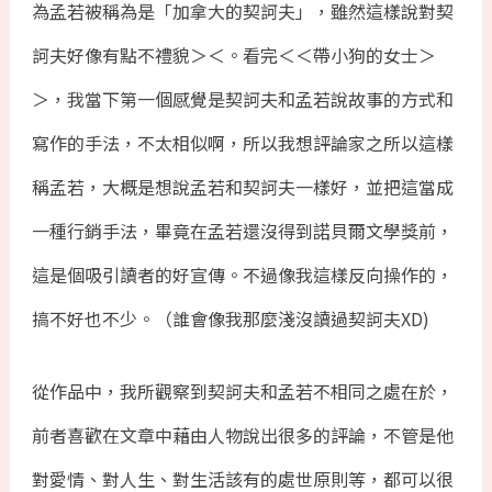
為孟若被稱為是「加拿大的契訶夫」，雖然這樣說對契
訶夫好像有點不禮貌＞＜。看完＜＜帶小狗的女士＞
＞，我當下第一個感覺是契訶夫和孟若說故事的方式和
寫作的手法，不太相似啊，所以我想評論家之所以這樣
稱孟若，大概是想說孟若和契訶夫一樣好，並把這當成
一種行銷手法，畢竟在孟若還沒得到諾貝爾文學獎前，
這是個吸引讀者的好宣傳。不過像我這樣反向操作的，
搞不好也不少。（誰會像我那麼淺沒讀過契訶夫XD)
從作品中，我所觀察到契訶夫和孟若不相同之處在於，
前者喜歡在文章中藉由人物說出很多的評論，不管是他
對愛情、對人生、對生活該有的處世原則等，都可以很