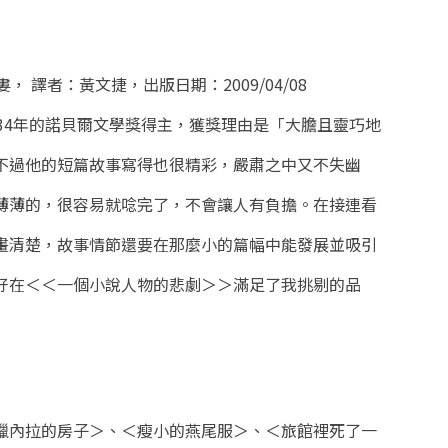
 譯者：黃文捷，出版日期：2009/04/08
34年的諾貝爾文學獎得主，獲獎理由是「大膽且靈巧地
不過他的短篇故事寫得也很精彩，嚴肅之中又不失幽
薄薄的，很容易就唸完了，不會讓人有負擔。在接連看
畫清楚，故事情節還要在那麼小的篇幅中能發展並吸引
好在＜＜一個小說人物的悲劇＞＞滿足了我挑剔的品
臘內拉的房子＞、＜瘦小的燕尾服＞、＜旅館裡死了一