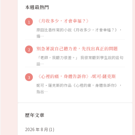
本週最熱門
《月收多少，才會幸福？》
原田比香所寫的小說《月收多少，才會幸福？》，
描…
別急著說自己聽力差，先找出真正的問題
「老師，我聽力很差。」 我很常聽到學生說的這句
話…
《心裡的痛，身體告訴你》-妮可·薩克斯
妮可·薩克斯的作品《心裡的痛，身體告訴你》，
指出…
歷年文章
2026 年 8 月
(1)