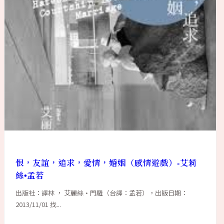
恨，友誼，追求，愛情，婚姻（感情遊戲）-艾莉
絲•孟若
出版社：譯林 ， 艾麗絲·門羅（台譯：孟若），出版日期：
2013/11/01 找...