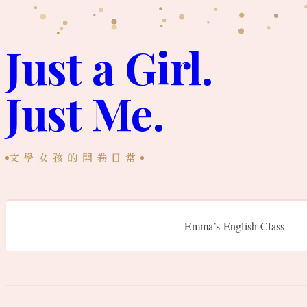
跳
至
Just a Girl.
主
Just Me.
要
內
容
文學女孩的開卷日常
Emma’s English Class