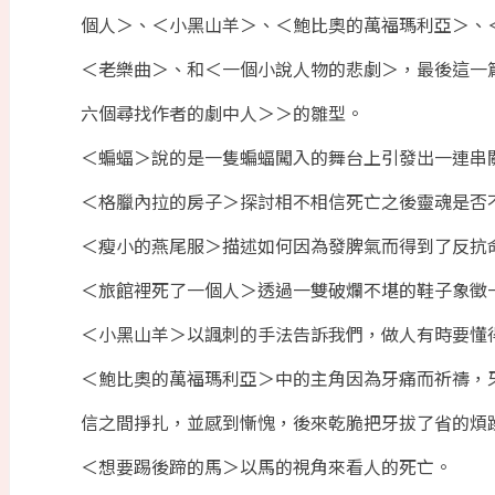
個人＞、＜小黑山羊＞、＜鮑比奧的萬福瑪利亞＞、
＜老樂曲＞、和＜一個小說人物的悲劇＞，最後這一
六個尋找作者的劇中人＞＞的雛型。
＜蝙蝠＞說的是一隻蝙蝠闖入的舞台上引發出一連串
＜格臘內拉的房子＞探討相不相信死亡之後靈魂是否
＜瘦小的燕尾服＞描述如何因為發脾氣而得到了反抗
＜旅館裡死了一個人＞透過一雙破爛不堪的鞋子象徵
＜小黑山羊＞以諷刺的手法告訴我們，做人有時要懂
＜鮑比奧的萬福瑪利亞＞中的主角因為牙痛而祈禱，
信之間掙扎，並感到慚愧，後來乾脆把牙拔了省的煩
＜想要踢後蹄的馬＞以馬的視角來看人的死亡。