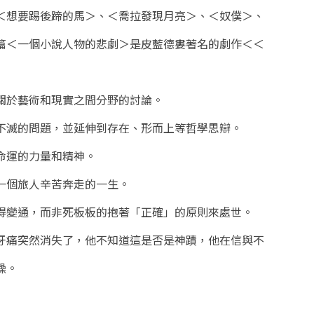
＜想要踢後蹄的馬＞、＜喬拉發現月亮＞、＜奴僕＞、
篇＜一個小說人物的悲劇＞是皮藍德婁著名的劇作＜＜
關於藝術和現實之間分野的討論。
不滅的問題，並延伸到存在、形而上等哲學思辯。
命運的力量和精神。
一個旅人辛苦奔走的一生。
得變通，而非死板板的抱著「正確」的原則來處世。
牙痛突然消失了，他不知道這是否是神蹟，他在信與不
躁。