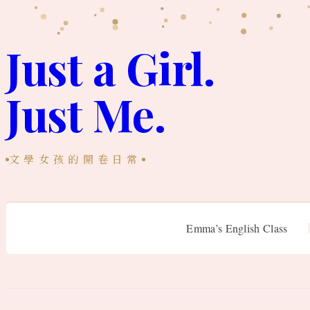
跳
至
Just a Girl.
主
Just Me.
要
內
容
文學女孩的開卷日常
Emma’s English Class