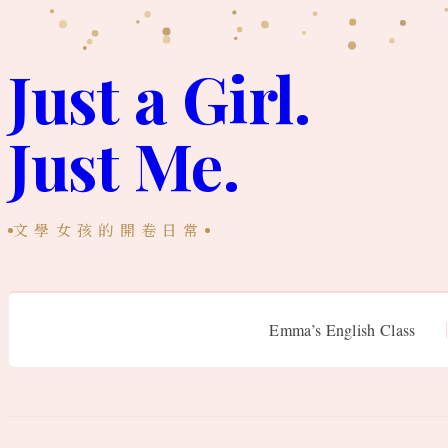
跳
至
Just a Girl.
主
Just Me.
要
內
容
文學女孩的開卷日常
Emma’s English Class