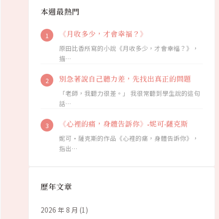
本週最熱門
《月收多少，才會幸福？》
原田比香所寫的小說《月收多少，才會幸福？》，
描…
別急著說自己聽力差，先找出真正的問題
「老師，我聽力很差。」 我很常聽到學生說的這句
話…
《心裡的痛，身體告訴你》-妮可·薩克斯
妮可·薩克斯的作品《心裡的痛，身體告訴你》，
指出…
歷年文章
2026 年 8 月
(1)