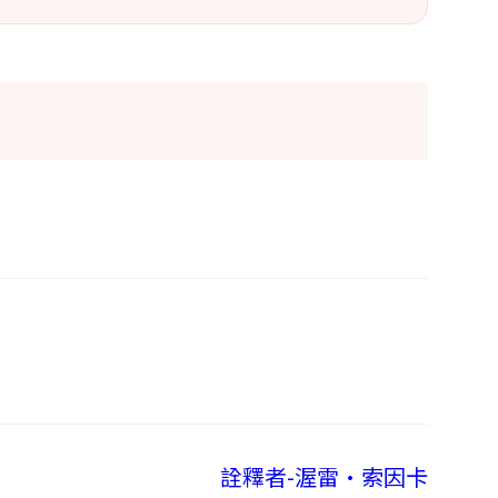
詮釋者-渥雷•索因卡