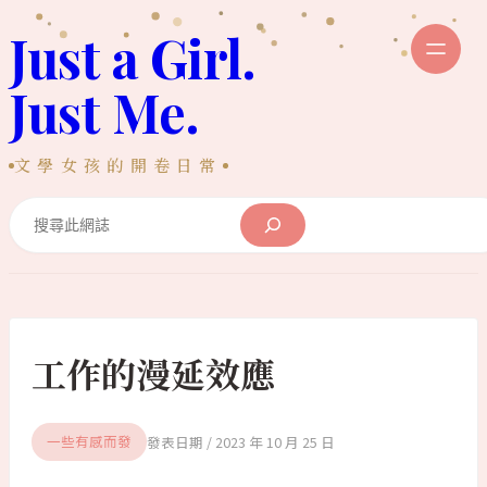
跳
Just a Girl.
至
主
Just Me.
要
內
文學女孩的開卷日常
容
Search
工作的漫延效應
2023 年 10 月 25 日
一些有感而發