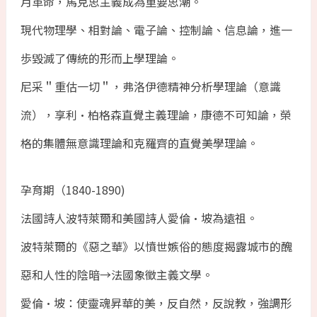
月革命，馬克思主義成為重要思潮。
現代物理學、相對論、電子論、控制論、信息論，進一
歩毀滅了傳統的形而上學理論。
尼采＂重估一切＂，弗洛伊德精神分析學理論（意識
流），享利•柏格森直覺主義理論，康德不可知論，榮
格的集體無意識理論和克羅齊的直覺美學理論。
孕育期（1840-1890)
法國詩人波特萊爾和美國詩人愛倫•坡為遠祖。
波特萊爾的《惡之華》以憤世嫉俗的態度揭露城市的醜
惡和人性的陰暗→法國象徵主義文學。
愛倫•坡：使靈魂昇華的美，反自然，反說教，強調形