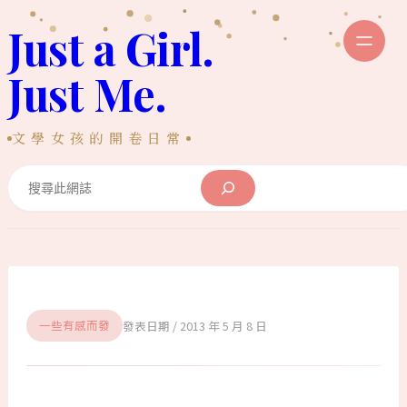
跳
Just a Girl.
至
主
Just Me.
要
內
文學女孩的開卷日常
容
Search
2013 年 5 月 8 日
一些有感而發