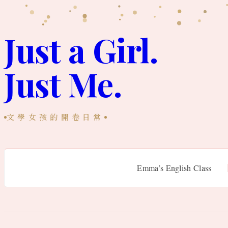
跳
至
Just a Girl.
主
Just Me.
要
內
容
文學女孩的開卷日常
Emma’s English Class