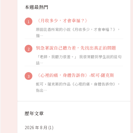
本週最熱門
《月收多少，才會幸福？》
原田比香所寫的小說《月收多少，才會幸福？》，
描…
別急著說自己聽力差，先找出真正的問題
「老師，我聽力很差。」 我很常聽到學生說的這句
話…
《心裡的痛，身體告訴你》-妮可·薩克斯
妮可·薩克斯的作品《心裡的痛，身體告訴你》，
指出…
歷年文章
2026 年 8 月
(1)