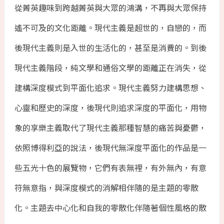
從菁英趣味到跨越菁英與大眾的鴻溝，不再與大眾保持
遙不可及的文化距離。現代主義是超世的，自戀的，而
後現代主義則是入世的生活化的，甚至是消費的。到後
現代主義階段，純文學和通俗文學的距離正在消失，從
建構深度模式到平面化追求。現代主義努力建構思想、
心靈和歷史的深度，後現代則追求深度的平面化，用物
象的享樂主義取代了現代主義那種智慧的痛苦與憂鬱，
依照博得利亞的說法，後現代無深度平面化的作品是一
些五光十色的展覽物，它們有表無裡，有外無內，有意
符無意指，與深度模式的消解相伴隨的是主題的零散
化。主題去中心化和自我的零散化伴隨著個性風格的散