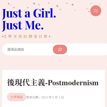
跳
Just a Girl.
至
主
Just Me.
要
內
文學女孩的開卷日常
容
Search
後現代主義-Postmodernism
2013 年 5 月 2 日
文學理論