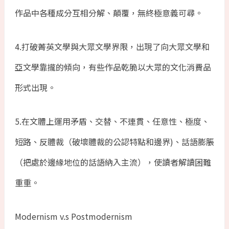
作品中各種成分互相分解、顛覆，無終極意義可尋。
4.打破菁英文學與大眾文學界限，出現了向大眾文學和
亞文學靠攏的傾向，有些作品乾脆以大眾的文化消費品
形式出現。
5.在文體上運用矛盾、交替、不連貫、任意性、極度、
短路、反體裁（破壞體裁的公認特點和邊界)、話語膨脹
（把處於邊緣地位的話語納入主流），使讀者解讀困難
重重。
Modernism v.s Postmodernism