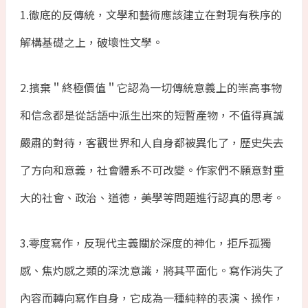
1.徹底的反傳統，文學和藝術應該建立在對現有秩序的
解構基礎之上，破壞性文學。
2.擯棄＂終極價值＂它認為一切傳統意義上的崇高事物
和信念都是從話語中派生出來的短暫產物，不值得真誠
嚴肅的對待，客觀世界和人自身都被異化了，歷史失去
了方向和意義，社會體系不可改變。作家們不願意對重
大的社會、政治、道德，美學等問題進行認真的思考。
3.零度寫作，反現代主義關於深度的神化，拒斥孤獨
感、焦灼感之類的深沈意識，將其平面化。寫作消失了
內容而轉向寫作自身，它成為一種純粹的表演、操作，