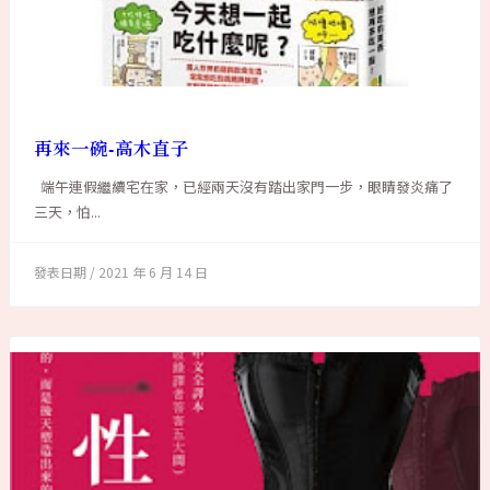
再來一碗-高木直子
端午連假繼續宅在家，已經兩天沒有踏出家門一步，眼睛發炎痛了
三天，怕...
2021 年 6 月 14 日