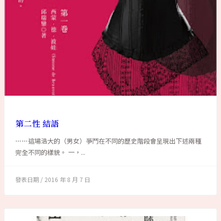
第二性 結語
⋯⋯這場浩大的（男女）爭鬥在不同的歷史階段會呈現出下述兩種
完全不同的樣貌。 一，...
2016 年 8 月 7 日