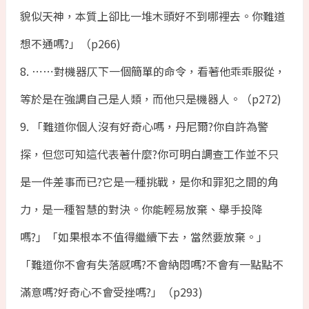
貌似天神，本質上卻比一堆木頭好不到哪裡去。你難道
想不通嗎?」（p266)
8. ⋯⋯對機器仄下一個簡單的命令，看著他乖乖服從，
等於是在強調自己是人類，而他只是機器人。（p272)
9. 「難道你個人沒有好奇心嗎，丹尼爾?你自許為警
探，但您可知這代表著什麼?你可明白調查工作並不只
是一件差事而已?它是一種挑戰，是你和罪犯之間的角
力，是一種智慧的對決。你能輕易放棄、舉手投降
嗎?」「如果根本不值得繼續下去，當然要放棄。」
「難道你不會有失落感嗎?不會納悶嗎?不會有一點點不
滿意嗎?好奇心不會受挫嗎?」（p293)