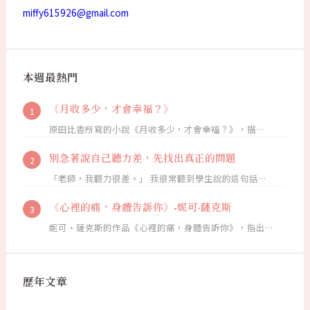
miffy615926@gmail.com
本週最熱門
《月收多少，才會幸福？》
原田比香所寫的小說《月收多少，才會幸福？》，描…
別急著說自己聽力差，先找出真正的問題
「老師，我聽力很差。」 我很常聽到學生說的這句話…
《心裡的痛，身體告訴你》-妮可·薩克斯
妮可·薩克斯的作品《心裡的痛，身體告訴你》，指出…
歷年文章