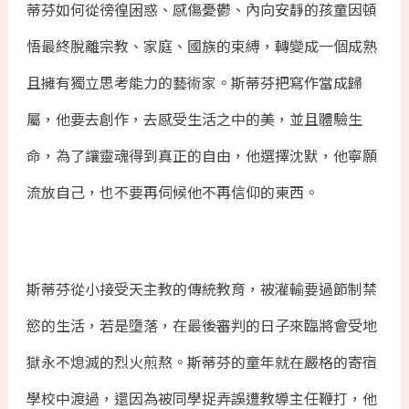
蒂芬如何從徬徨困惑、感傷憂鬱、內向安靜的孩童因頓
悟最終脫離宗教、家庭、國族的束縛，轉變成一個成熟
且擁有獨立思考能力的藝術家。斯蒂芬把寫作當成歸
屬，他要去創作，去感受生活之中的美，並且體驗生
命，為了讓靈魂得到真正的自由，他選擇沈默，他寧願
流放自己，也不要再伺候他不再信仰的東西。
斯蒂芬從小接受天主教的傳統教育，被灌輸要過節制禁
慾的生活，若是墮落，在最後審判的日子來臨將會受地
獄永不熄滅的烈火煎熬。斯蒂芬的童年就在嚴格的寄宿
學校中渡過，還因為被同學捉弄誤遭教導主任鞭打，他