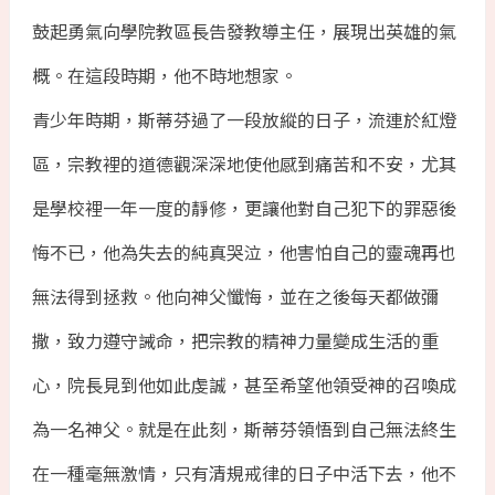
鼓起勇氣向學院教區長告發教導主任，展現出英雄的氣
概。在這段時期，他不時地想家。
青少年時期，斯蒂芬過了一段放縱的日子，流連於紅燈
區，宗教裡的道德觀深深地使他感到痛苦和不安，尤其
是學校裡一年一度的靜修，更讓他對自己犯下的罪惡後
悔不已，他為失去的純真哭泣，他害怕自己的靈魂再也
無法得到拯救。他向神父懺悔，並在之後每天都做彌
撒，致力遵守誡命，把宗教的精神力量變成生活的重
心，院長見到他如此虔誠，甚至希望他領受神的召喚成
為一名神父。就是在此刻，斯蒂芬領悟到自己無法終生
在一種毫無激情，只有清規戒律的日子中活下去，他不