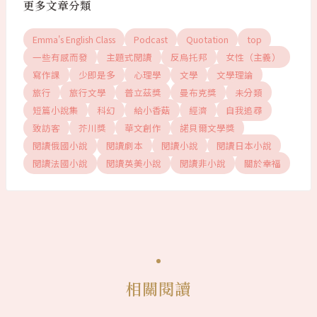
更多文章分類
Emma's English Class
Podcast
Quotation
top
一些有感而發
主題式閱讀
反烏托邦
女性（主義）
寫作課
少即是多
心理學
文學
文學理論
旅行
旅行文學
普立茲獎
曼布克獎
未分類
短篇小說集
科幻
給小香菇
經濟
自我追尋
致訪客
芥川獎
華文創作
諾貝爾文學獎
閱讀俄國小說
閱讀劇本
閱讀小說
閱讀日本小說
閱讀法國小說
閱讀英美小說
閱讀非小說
關於幸福
相關閱讀