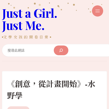
跳
Just a Girl.
至
主
Just Me.
要
內
文學女孩的開卷日常
容
Search
《創意，從計畫開始》-水
野學