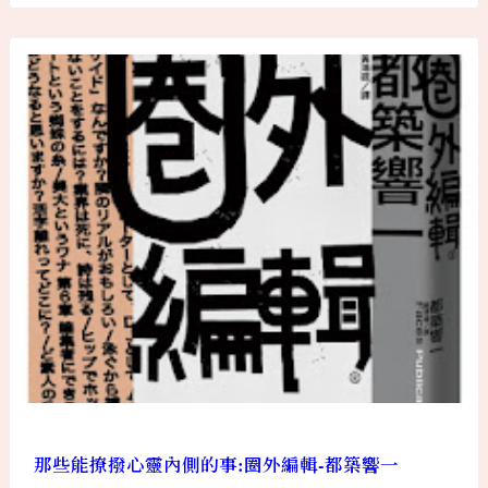
那些能撩撥心靈內側的事:圈外編輯-都築響一