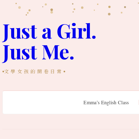
跳
至
Just a Girl.
主
Just Me.
要
內
容
文學女孩的開卷日常
Emma’s English Class