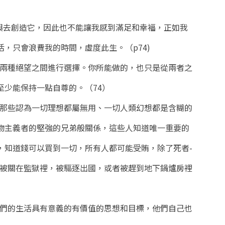
與去創造它，因此也不能讓我感到滿足和幸福，正如我
，只會浪費我的時間，虛度此生。（p74)
和兩種絕望之間進行選擇。你所能做的，也只是從兩者之
至少能保持一點自尊的。（74）
著那些認為一切理想都屬無用、一切人類幻想都是含糊的
物主義者的堅強的兄弟般關係，這些人知道唯一重要的
，知道錢可以買到一切，所有人都可能受賄，除了死者-
以被關在監獄裡，被驅逐出國，或者被趕到地下鍋爐房裡
他們的生活具有意義的有價值的思想和目標，他們自己也