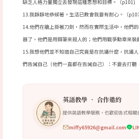
缺乏人格力量獨立去發現這種思想和目標。（p101)
13.我靜靜地恭候著。生活已教會我要有耐心。（p107
14.他們在牆上掛著刀劍，然而在實際生活中，他們
器了，他們是用鋼筆來殺人的；他們用戰爭勳章來裝飾
15.我想他們並不知道自己究竟是在抗議什麼，抗議
們告誡自己（他們一直都在告誡自己）：不要去打聽，
英語教學 ‧ 合作邀約
提供英語教學服務，也歡迎各式相關
miffy65926@gmail.com
L