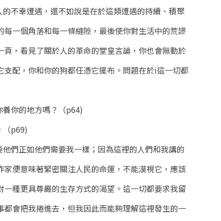
人的不幸遭遇，還不如說是在於這類遭遇的持續、積聚
的每一個角落和每一條縫隙，最後使你對生活中的荒謬
一頁，看見了關於人的革命的堂皇言論，你也會無動於
它支配，你和你的狗都任憑它擺布。問題在於i這一切都
養你的地方嗎？（p64)
p69)
要他們正如他們需要我一樣；因為這裡的人們和我講的
作家便意味著緊密關注人民的命運，不能漠視它，應該
對一種更具尊嚴的生存方式的渴望。這一切都要求我留
事都會把我捲進去，但我因此而能夠理解這裡發生的一