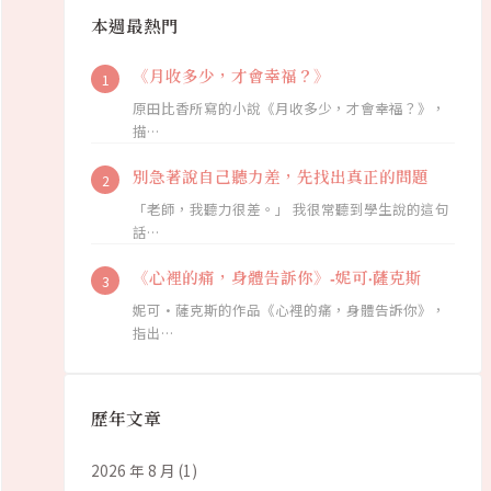
本週最熱門
《月收多少，才會幸福？》
原田比香所寫的小說《月收多少，才會幸福？》，
描…
別急著說自己聽力差，先找出真正的問題
「老師，我聽力很差。」 我很常聽到學生說的這句
話…
《心裡的痛，身體告訴你》-妮可·薩克斯
妮可·薩克斯的作品《心裡的痛，身體告訴你》，
指出…
歷年文章
2026 年 8 月
(1)