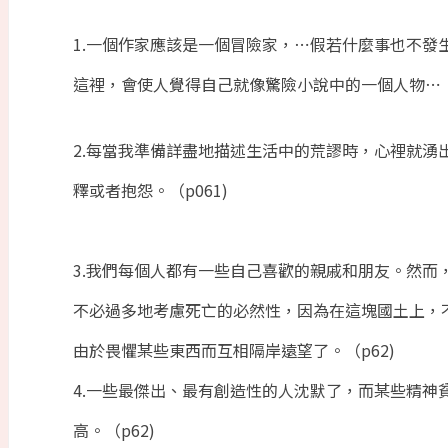
1.一個作家應該是一個冒險家，⋯假若什麼事也不發
這裡，會使人覺得自己就像驚險小說中的一個人物⋯（p
2.每當我準備詳盡地描述生活中的荒謬時，心裡就湧
釋或者抱怨。（p061)
3.我們每個人都有一些自己喜歡的親戚和朋友。然而
不必過多地考慮死亡的必然性，因為在這塊國土上，
由於畏懼某些東西而互相隔岸遠望了。（p62)
4.一些最傑出、最有創造性的人沈默了，而某些精神
高。（p62)