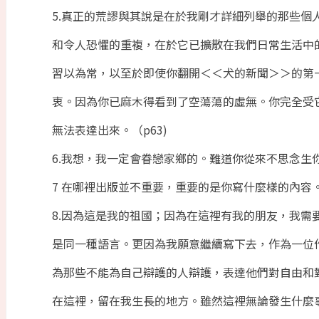
5.真正的荒謬與其說是在於我剛才詳細列舉的那些個
和令人恐懼的重複，在於它已擴散在我們日常生活中
習以為常，以至於即使你翻開＜＜犬的新聞＞＞的第
衷。因為你已麻木得看到了空蕩蕩的虛無。你完全受
無法表達出來。（p63)
6.我想，我一定會眷戀家鄉的。難道你從來不思念生你
7 在哪裡出版並不重要，重要的是你寫什麼樣的內容。（
8.因為這是我的祖國；因為在這裡有我的朋友，我需
是同一種語言。更因為我願意繼續寫下去，作為一位
為那些不能為自己辯護的人辯護，表達他們對自由和
在這裡，留在我生長的地方。雖然這裡無論發生什麼