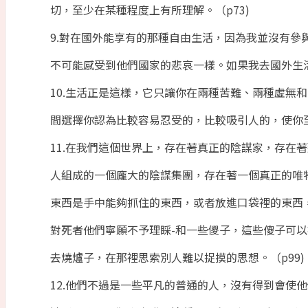
切，至少在某種程度上有所理解。（p73)
9.對在國外能享有的那種自由生活，因為我並沒有參
不可能感受到他們國家的悲哀一樣。如果我去國外生活
10.生活正是這樣，它只讓你在兩種苦難、兩種虛無
間選擇你認為比較容易忍受的，比較吸引人的，使你
11.在我們這個世界上，存在著真正的陰謀家，存在
人組成的一個龐大的陰謀集團，存在著一個真正的唯
東西是手中能夠抓住的東西，或者放進口袋裡的東西
對死者他們寧願不予理睬-和一些儍子，這些傻子可
去燒爐子，在那裡思索別人難以捉摸的思想。（p99)
12.他們不過是一些平凡的普通的人，沒有得到會使