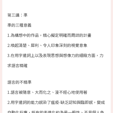
第三講：準
準的三種意義
1.為構想中的作品，精心擬定明確而周詳的計畫
2.喚起清楚、犀利、令人印象深刻的視覺意象
3.在用字遣詞上以及表現思想與想像力的細緻方面，力
求語言精確
語言的不精準
1.語言被隨意、大而化之、漫不經心地使用著
2.用字遣詞的能力感染了瘟疫-缺乏認知與臨即感，變成
自動化反應，所有的表達化約為最一般性、不具個人色