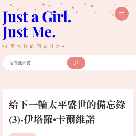
跳
Just a Girl.
至
主
Just Me.
要
內
文學女孩的開卷日常
容
Search
給下一輪太平盛世的備忘錄
(3)-伊塔羅•卡爾維諾