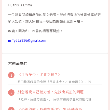
Hi, this is Emma.
一位熱愛閱讀和創作的英文老師。我想把看過的好書分享給更
多人知道，讓大家和我一樣因為閱讀而感到幸福。
改變，因為和一本書的相遇而開始。
miffy615926@gmail.com
本週最熱門
《月收多少，才會幸福？》
原田比香所寫的小說《月收多少，才會幸福？》，描…
別急著說自己聽力差，先找出真正的問題
「老師，我聽力很差。」 我很常聽到學生說的這句話…
《心裡的痛，身體告訴你》-妮可·薩克斯