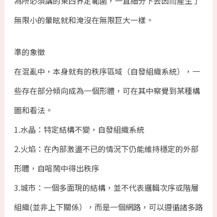
為所必須講的東西界定範圍，一直細分下去因而產生了
無限小的暈眩就和淹沒在無限巨大一樣。
準的象徵
在混亂中，本身就有的秩序區域（自發組織系統），一
些存在部分傾向成為一個形體，可在其中察覺到某種構
圖和看法。
1.水晶：特定結構不變，自發組織系統
2.火焰：在內部激盪不已的情況下仍能維持穩定的外部
形體，自喧鬧中得出秩序
3.城市：一個多面現的結構，並不代表邏輯次序或階層
組織(並非上下關係），而是一個網路，可以遵循諸多路