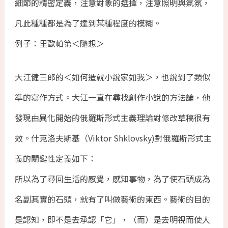
細節的精密定義，注意對象的選擇，注意照明與氣氛，
凡此種種都是為了達到某種程度的模糊。
例子：里歐帕第＜隨想＞
大江健三郎的＜如何造就小說家如我＞，也說到了類似
準的寫作方式。大江一直在尋找創作小說的方法論，他
發現由異化開始的俄羅斯形式主義理論對修改草稿很有
效。什克洛夫斯基（Viktor Shklovsky)對俄羅斯形式主
義的關鍵性定義如下：
所以為了尋回生活的感覺，感知事物，為了使石頭成為
名副其實的石頭，就有了叫做藝術的東西。藝術的目的
是認知，即不是去承認「它」，（而）是去明視而使人