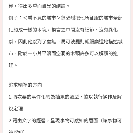
徑，得出多重而岐異的結論。
例子：＜看不見的城市＞忽必烈把他所征服的城市全部
化約成一樣的木塊，換言之中間沒有細節、沒有異化
感，因此他感到了虛無。馬可波羅則鉅細糜遺地描述城
市，附於一小片平滑而空洞的木頭許多可以解讀的道
理。
追求精準的方向
1.將次要的事件化約為抽象的類型，據以執行操作及解
說定理
2.藉由文字的經營，呈現事物可感知的層面（讓事物可
被感知）