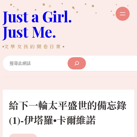
跳
Just a Girl.
至
主
Just Me.
要
內
文學女孩的開卷日常
容
Search
給下一輪太平盛世的備忘錄
(1)-伊塔羅•卡爾維諾