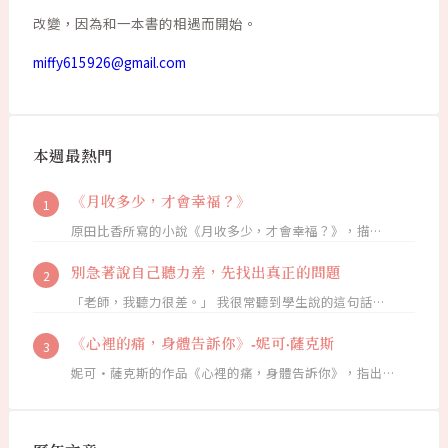
改變，因為和一本書的相遇而開始。
miffy615926@gmail.com
本週最熱門
《月收多少，才會幸福？》
原田比香所寫的小說《月收多少，才會幸福？》，描…
別急著說自己聽力差，先找出真正的問題
「老師，我聽力很差。」 我很常聽到學生說的這句話…
《心裡的痛，身體告訴你》-妮可·薩克斯
妮可·薩克斯的作品《心裡的痛，身體告訴你》，指出…