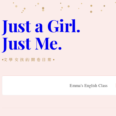
跳
至
Just a Girl.
主
Just Me.
要
內
容
文學女孩的開卷日常
Emma’s English Class