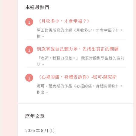
本週最熱門
《月收多少，才會幸福？》
原田比香所寫的小說《月收多少，才會幸福？》，
描…
別急著說自己聽力差，先找出真正的問題
「老師，我聽力很差。」 我很常聽到學生說的這句
話…
《心裡的痛，身體告訴你》-妮可·薩克斯
妮可·薩克斯的作品《心裡的痛，身體告訴你》，
指出…
歷年文章
2026 年 8 月
(1)