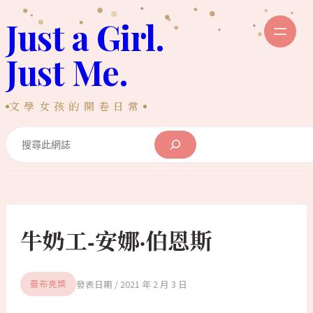
跳
Just a Girl.
至
主
Just Me.
要
內
文學女孩的開卷日常
容
Search
牛奶工-安娜·伯恩斯
2021 年 2 月 3 日
曼布克獎