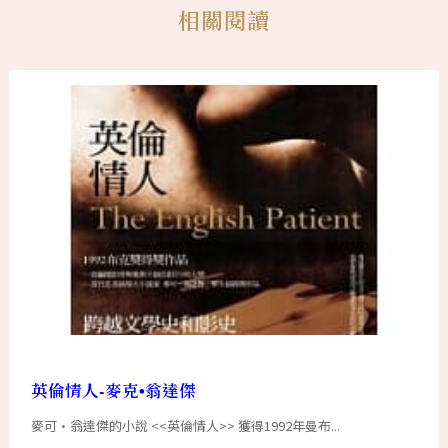
相關閱讀
英倫情人-麥克•翁達傑
麥可•翁達傑的小說 <<英倫情人>> 獲得1992年曼布...