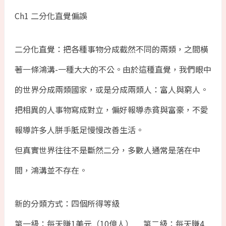
Ch1 二分化直覺偏誤
二分化直覺：把各種事物分成截然不同的兩類，之間橫
著一條鴻溝-一種大大的不公。由於這種直覺，我們眼中
的世界分成兩類國家，或是分成兩類人：富人與窮人。
把相異的人事物寫成對立，偏好報導赤貧與富豪，不愛
報導許多人胼手胝足慢慢改善生活。
但真實世界往往不是斷然二分，多數人通常是落在中
間，鴻溝並不存在。
新的分類方式：四個所得等級
第一級：每天賺1美元（10億人） 第二級：每天賺4