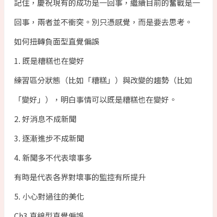
記住，慶祝現有的成功是一回事，繼續目前的奮戰是一
回事，兩者並不衝突。別只憑感覺，而是要去思考。
如何扭轉負面型直覺偏誤
1. 既是糟糕也在變好
練習區分狀態（比如「糟糕」）與改變的趨勢（比如
「變好」），明白事情可以既是糟糕也在變好。
2. 好消息不成新聞
3. 逐漸進步不成新聞
4. 新聞多不代表壞事多
有時是代表各界對壞事的監控有所提升
5. 小心對過往的美化
Ch3 直線型直覺偏誤