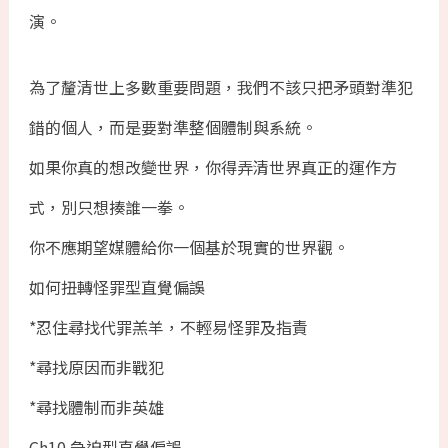
演。
為了釐清世上多數重要問題，我們不該只把矛頭對準犯
錯的個人，而是要對準整個體制與系統。
如果你真的想改變世界，你得弄清世界真正的運作方
式，別只想揍誰一拳。
你不應期望媒體給你一個基於現實的世界觀。
如何扭轉怪罪型直覺偏誤
*忍住尋找代罪羔羊，不輕易怪罪及指責
*尋找原因而非戰犯
*尋找體制而非英雄
Ch10 急迫型直覺偏誤