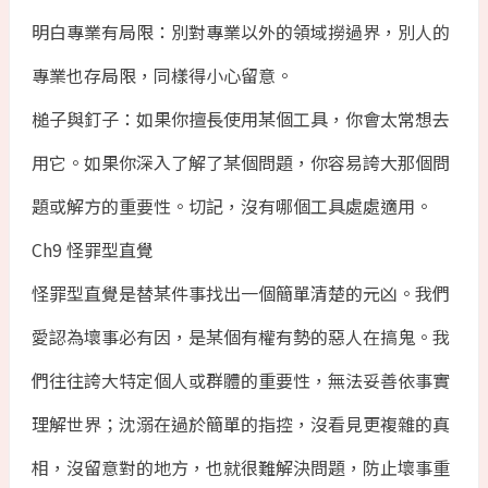
明白專業有局限：別對專業以外的領域撈過界，別人的
專業也存局限，同樣得小心留意。
槌子與釘子：如果你擅長使用某個工具，你會太常想去
用它。如果你深入了解了某個問題，你容易誇大那個問
題或解方的重要性。切記，沒有哪個工具處處適用。
Ch9 怪罪型直覺
怪罪型直覺是替某件事找出一個簡單清楚的元凶。我們
愛認為壞事必有因，是某個有權有勢的惡人在搞鬼。我
們往往誇大特定個人或群體的重要性，無法妥善依事實
理解世界；沈溺在過於簡單的指控，沒看見更複雜的真
相，沒留意對的地方，也就很難解決問題，防止壞事重