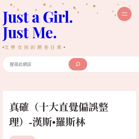
跳
Just a Girl.
至
主
Just Me.
要
內
文學女孩的開卷日常
容
Search
真確（十大直覺偏誤整
理）-漢斯•羅斯林