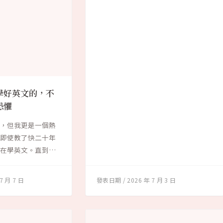
學好英文的，不
恐懼
師，但我更是一個熱
。即使教了快二十年
仍在學英文。直到今
7 月 7 日
2026 年 7 月 3 日