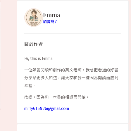
Emma
瀏覽簡介
精選閱讀
Hello book
關於作者
還不知道有什麼有趣的嗎?
Hi, this is Emma.
一位熱愛閱讀和創作的英文老師。我想把看過的好書
閱讀更多
分享給更多人知道，讓大家和我一樣因為閱讀而感到
幸福。
改變，因為和一本書的相遇而開始。
miffy615926@gmail.com