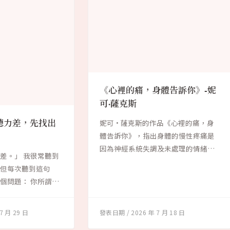
《心裡的痛，身體告訴你》-妮
可·薩克斯
聽力差，先找出
妮可·薩克斯的作品《心裡的痛，身
體告訴你》，指出身體的慢性疼痛是
因為神經系統失調及未處理的情緒而
差。」 我很常聽到
引發。根據大腦...
。但每次聽到這句
個問題： 你所謂的
7 月 29 日
2026 年 7 月 18 日