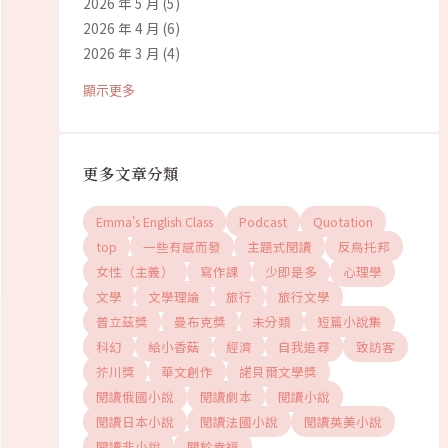
2026 年 5 月
(5)
2026 年 4 月
(6)
2026 年 3 月
(4)
顯示更多
更多文章分類
Emma's English Class
Podcast
Quotation
top
一些有感而發
主題式閱讀
反烏托邦
女性（主義）
寫作課
少即是多
心理學
文學
文學理論
旅行
旅行文學
普立茲獎
曼布克獎
未分類
短篇小說集
科幻
給小香菇
經濟
自我追尋
致訪客
芥川獎
華文創作
諾貝爾文學獎
閱讀俄國小說
閱讀劇本
閱讀小說
閱讀日本小說
閱讀法國小說
閱讀英美小說
閱讀非小說
關於幸福