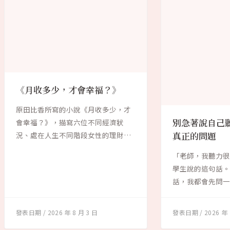
《月收多少，才會幸福？》
原田比香所寫的小說《月收多少，才
別急著說自己
會幸福？》，描寫六位不同經濟狀
況、處在人生不同階段女性的理財故
真正的問題
事。作者試圖探討...
「老師，我聽力很
學生說的這句話
話，我都會先問一
「聽力不好」...
2026 年 8 月 3 日
2026 年 