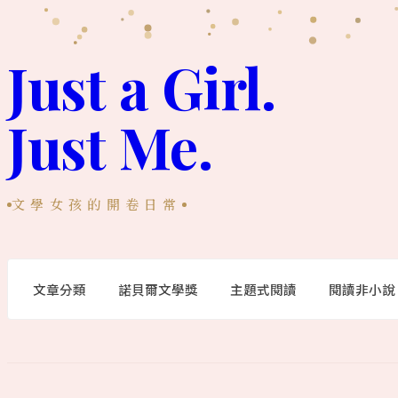
跳
至
Just a Girl.
主
Just Me.
要
內
容
文學女孩的開卷日常
文章分類
諾貝爾文學獎
主題式閱讀
閱讀非小說