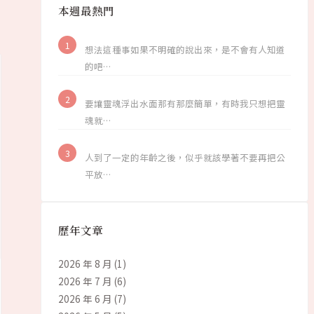
本週最熱門
想法這種事如果不明確的說出來，是不會有人知道
的吧…
要讓靈魂浮出水面那有那麼簡單，有時我只想把靈
魂就…
人到了一定的年齡之後，似乎就該學著不要再把公
平放…
歷年文章
2026 年 8 月
(1)
2026 年 7 月
(6)
2026 年 6 月
(7)