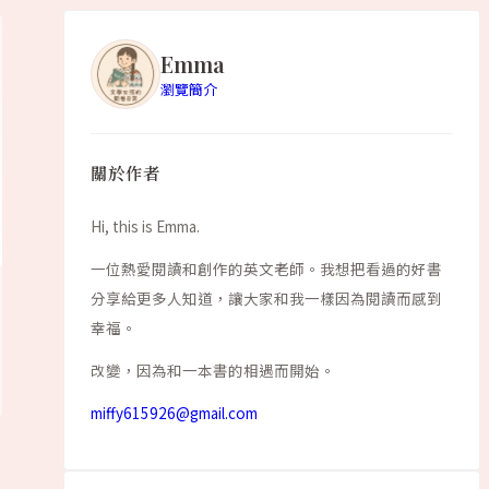
Emma
瀏覽簡介
精選閱讀
Hello book
關於作者
還不知道有什麼有趣的嗎?
Hi, this is Emma.
一位熱愛閱讀和創作的英文老師。我想把看過的好書
閱讀更多
分享給更多人知道，讓大家和我一樣因為閱讀而感到
幸福。
改變，因為和一本書的相遇而開始。
miffy615926@gmail.com