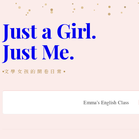
跳
至
Just a Girl.
主
Just Me.
要
內
容
文學女孩的開卷日常
Emma’s English Class