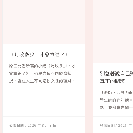
《月收多少，才會幸福？》
原田比香所寫的小說《月收多少，才
別急著說自己
會幸福？》，描寫六位不同經濟狀
況、處在人生不同階段女性的理財故
真正的問題
事。作者試圖探討...
「老師，我聽力很
學生說的這句話
話，我都會先問一
「聽力不好」...
2026 年 8 月 3 日
2026 年 