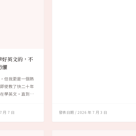
學好英文的，不
恐懼
師，但我更是一個熱
。即使教了快二十年
仍在學英文。直到今
7 月 7 日
2026 年 7 月 3 日