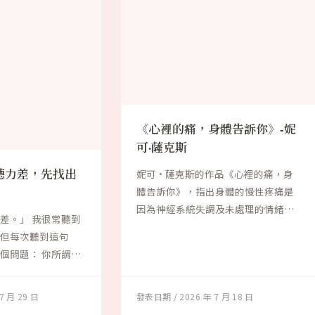
《心裡的痛，身體告訴你》-妮
可·薩克斯
聽力差，先找出
妮可·薩克斯的作品《心裡的痛，身
體告訴你》，指出身體的慢性疼痛是
因為神經系統失調及未處理的情緒而
差。」 我很常聽到
引發。根據大腦...
。但每次聽到這句
個問題： 你所謂的
7 月 29 日
2026 年 7 月 18 日