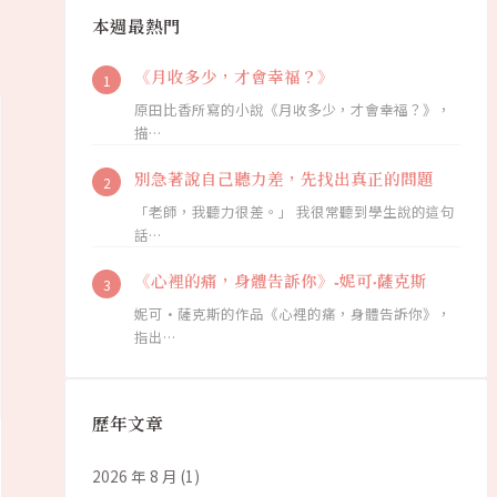
本週最熱門
《月收多少，才會幸福？》
原田比香所寫的小說《月收多少，才會幸福？》，
描…
別急著說自己聽力差，先找出真正的問題
「老師，我聽力很差。」 我很常聽到學生說的這句
話…
《心裡的痛，身體告訴你》-妮可·薩克斯
妮可·薩克斯的作品《心裡的痛，身體告訴你》，
指出…
歷年文章
2026 年 8 月
(1)