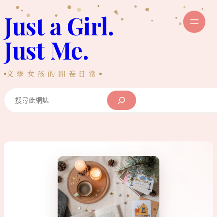
跳
Just a Girl.
至
主
Just Me.
要
內
文學女孩的開卷日常
容
Search