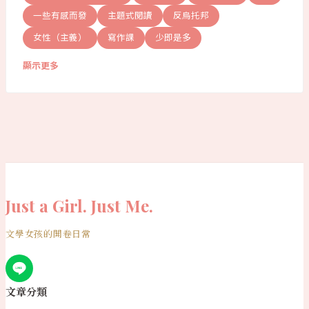
一些有感而發
主題式閱讀
反烏托邦
女性（主義）
寫作課
少即是多
顯示更多
Just a Girl. Just Me.
文學女孩的開卷日常
文章分類