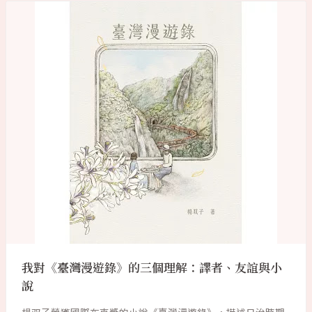
我對《臺灣漫遊錄》的三個理解：譯者、友誼與小
說