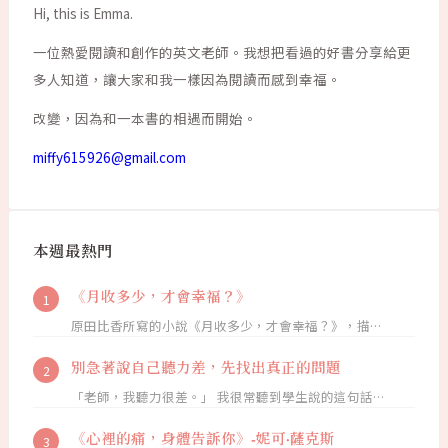
Hi, this is Emma.
一位熱愛閱讀和創作的英文老師。我想把看過的好書分享給更
多人知道，讓大家和我一樣因為閱讀而感到幸福。
改變，因為和一本書的相遇而開始。
miffy615926@gmail.com
本週最熱門
《月收多少，才會幸福？》
原田比香所寫的小說《月收多少，才會幸福？》，描…
別急著說自己聽力差，先找出真正的問題
「老師，我聽力很差。」 我很常聽到學生說的這句話…
《心裡的痛，身體告訴你》-妮可·薩克斯