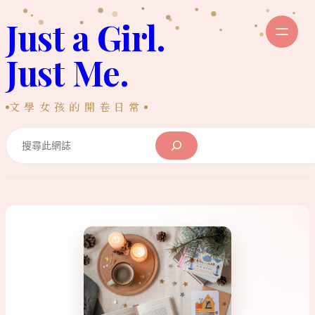
跳
Just a Girl.
至
主
Just Me.
要
內
文學女孩的開卷日常
容
Search