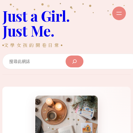
跳
Just a Girl.
至
主
Just Me.
要
內
文學女孩的開卷日常
容
Search