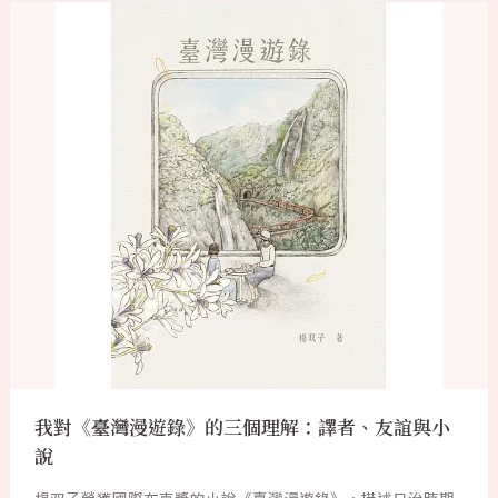
我對《臺灣漫遊錄》的三個理解：譯者、友誼與小
說