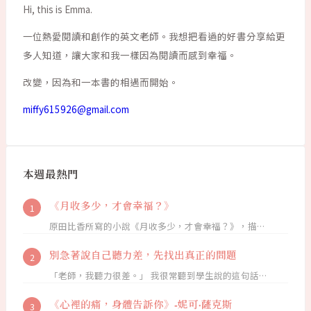
Hi, this is Emma.
一位熱愛閱讀和創作的英文老師。我想把看過的好書分享給更
多人知道，讓大家和我一樣因為閱讀而感到幸福。
改變，因為和一本書的相遇而開始。
miffy615926@gmail.com
本週最熱門
《月收多少，才會幸福？》
原田比香所寫的小說《月收多少，才會幸福？》，描…
別急著說自己聽力差，先找出真正的問題
「老師，我聽力很差。」 我很常聽到學生說的這句話…
《心裡的痛，身體告訴你》-妮可·薩克斯