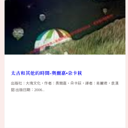
太古和其他的時間-奧爾嘉•朵卡萩
出版社：大塊文化，作者：奧爾嘉‧朵卡萩，譯者：易麗君，袁漢
鎔 出版日期：2006...