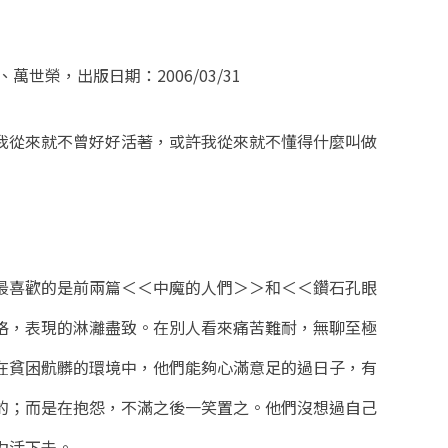
世榮，出版日期：2006/03/31
我從來就不曾好好活著，或許我從來就不懂得什麼叫做
最喜歡的是前兩篇＜＜中魔的人們＞＞和＜＜鑽石孔眼
格，表現的淋灕盡致。在別人看來痛苦難耐，無聊至極
在貧困骯髒的環境中，他們能夠心滿意足的過日子，有
的；而是在抱怨，不滿之後一笑置之。他們沒想過自己
力活下去。