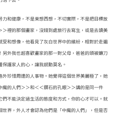
勞力和健康，不是東想西想，不切實際，不是把目標放
＞＞裡的那個畫家，沒錢到處旅行去寫生，或是去讀美
感受和想像，他看見了灰白世界中的繽紛，相對於走遍
！另外我也超喜歡畫家的那一對父母，爸爸的頭被鐮刀
種保護家人的心，讓我感動莫名。
格外珍惜周遭的人事物。她覺得這個世界美麗極了，她
中魔的人們＞＞和＜＜鑽石的孔眼＞＞講的是同一件
它們不能決定過生活的態度和方式，你的心才可以。就
個世界，外人才會認為他們是「中魔的人們」，但是否