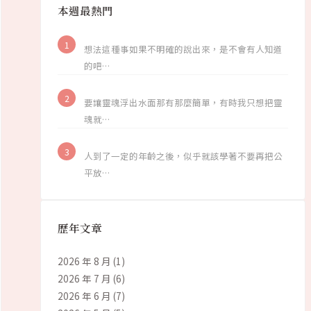
本週最熱門
想法這種事如果不明確的說出來，是不會有人知道
的吧…
要讓靈魂浮出水面那有那麼簡單，有時我只想把靈
魂就…
人到了一定的年齡之後，似乎就該學著不要再把公
平放…
歷年文章
2026 年 8 月
(1)
2026 年 7 月
(6)
2026 年 6 月
(7)