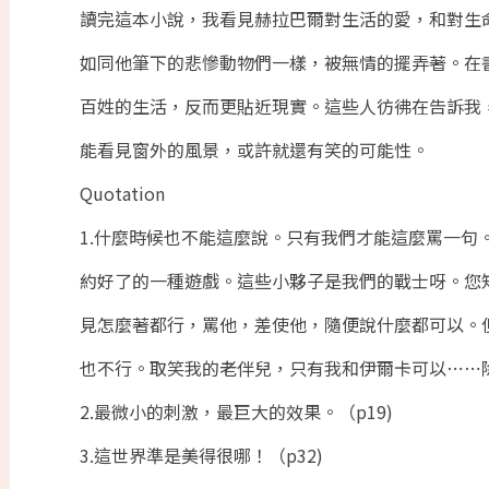
讀完這本小說，我看見赫拉巴爾對生活的愛，和對生
如同他筆下的悲慘動物們一樣，被無情的擺弄著。在
百姓的生活，反而更貼近現實。這些人彷彿在告訴我
能看見窗外的風景，或許就還有笑的可能性。
Quotation
1.什麼時候也不能這麼說。只有我們才能這麼罵一句
約好了的一種遊戲。這些小夥子是我們的戰士呀。您
見怎麼著都行，罵他，差使他，隨便說什麼都可以。
也不行。取笑我的老伴兒，只有我和伊爾卡可以⋯⋯除
2.最微小的刺激，最巨大的效果。（p19)
3.這世界準是美得很哪！（p32)