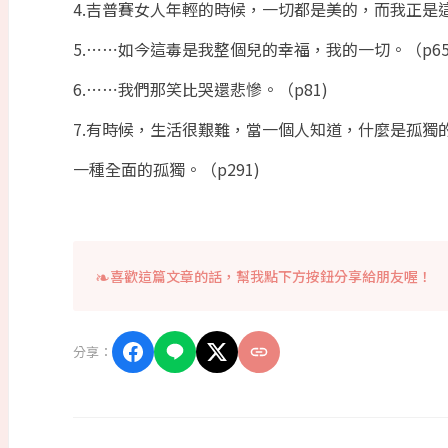
4.吉普賽女人年輕的時候，一切都是美的，而我正是這
5.⋯⋯如今這毒是我整個兒的幸福，我的一切。（p65
6.⋯⋯我們那笑比哭還悲慘。（p81)
7.有時候，生活很艱難，當一個人知道，什麼是孤獨
一種全面的孤獨。（p291)
喜歡這篇文章的話，幫我點下方按鈕分享給朋友喔！
分享：