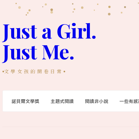
跳
至
Just a Girl.
主
Just Me.
要
內
容
文學女孩的開卷日常
諾貝爾文學獎
主題式閱讀
閱讀非小說
一些有感