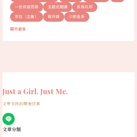
一些有感而發
主題式閱讀
反烏托邦
女性（主義）
寫作課
少即是多
顯示更多
Just a Girl. Just Me.
文學女孩的開卷日常
文章分類