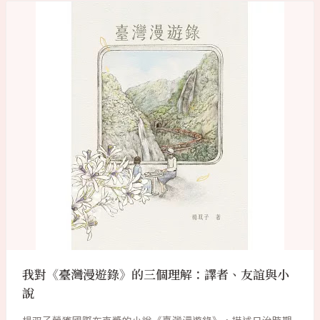
我對《臺灣漫遊錄》的三個理解：譯者、友誼與小
說