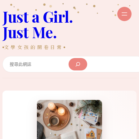
跳
Just a Girl.
至
主
Just Me.
要
內
文學女孩的開卷日常
容
Search