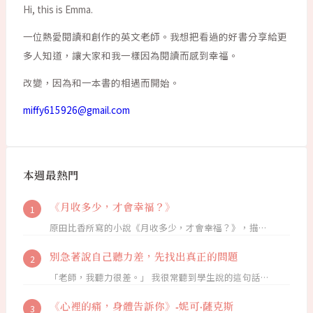
Hi, this is Emma.
一位熱愛閱讀和創作的英文老師。我想把看過的好書分享給更
多人知道，讓大家和我一樣因為閱讀而感到幸福。
改變，因為和一本書的相遇而開始。
miffy615926@gmail.com
本週最熱門
《月收多少，才會幸福？》
原田比香所寫的小說《月收多少，才會幸福？》，描…
別急著說自己聽力差，先找出真正的問題
「老師，我聽力很差。」 我很常聽到學生說的這句話…
《心裡的痛，身體告訴你》-妮可·薩克斯