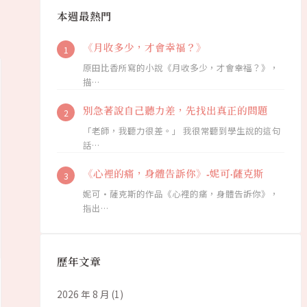
本週最熱門
《月收多少，才會幸福？》
原田比香所寫的小說《月收多少，才會幸福？》，
描…
別急著說自己聽力差，先找出真正的問題
「老師，我聽力很差。」 我很常聽到學生說的這句
話…
《心裡的痛，身體告訴你》-妮可·薩克斯
妮可·薩克斯的作品《心裡的痛，身體告訴你》，
指出…
歷年文章
2026 年 8 月
(1)