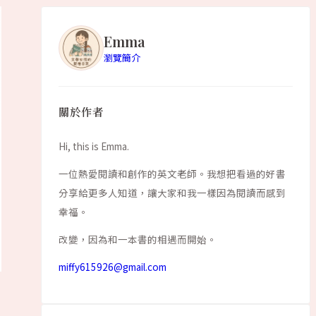
Emma
瀏覽簡介
精選閱讀
Hello book
關於作者
還不知道有什麼有趣的嗎?
Hi, this is Emma.
一位熱愛閱讀和創作的英文老師。我想把看過的好書
閱讀更多
分享給更多人知道，讓大家和我一樣因為閱讀而感到
幸福。
改變，因為和一本書的相遇而開始。
miffy615926@gmail.com