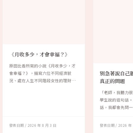
《月收多少，才會幸福？》
原田比香所寫的小說《月收多少，才
別急著說自己
會幸福？》，描寫六位不同經濟狀
況、處在人生不同階段女性的理財故
真正的問題
事。作者試圖探討...
「老師，我聽力很
學生說的這句話
話，我都會先問一
「聽力不好」...
2026 年 8 月 3 日
2026 年 