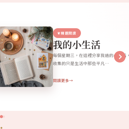
活
享我過的小生活，沒有輝煌紀錄，也沒有亮眼成就，
平凡…