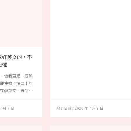
學好英文的，不
恐懼
師，但我更是一個熱
。即使教了快二十年
仍在學英文。直到今
7 月 7 日
2026 年 7 月 3 日