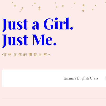
跳
至
Just a Girl.
主
Just Me.
要
內
容
文學女孩的開卷日常
Emma’s English Class