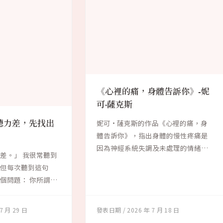
《心裡的痛，身體告訴你》-妮
可·薩克斯
聽力差，先找出
妮可·薩克斯的作品《心裡的痛，身
體告訴你》，指出身體的慢性疼痛是
因為神經系統失調及未處理的情緒而
差。」 我很常聽到
引發。根據大腦...
。但每次聽到這句
個問題： 你所謂的
7 月 29 日
2026 年 7 月 18 日