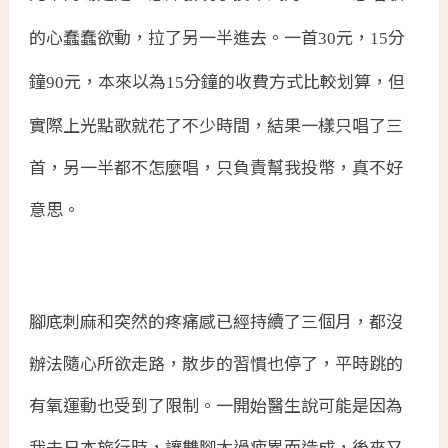
的心蠢蠢欲動，拉了另一半進去。一首
元，
分
30
15
鐘
元，本來以為
分鐘的收費方式比較划算，但
90
15
實際上光點歌就花了不少時間，結果一樣只唱了三
首，另一半都不怎麼唱，只負責幫我投幣，真不好
意思。
腳底刺麻和突然的疼痛感已經持續了三個月，都沒
辦法隨心所欲走路，散步的習慣也停了，平時跳的
有氧運動也受到了限制。一開始醫生說可能是因為
我去日本旅行時，讓雙腳太過疲累而造成，後來又