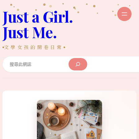
跳
Just a Girl.
至
主
Just Me.
要
內
文學女孩的開卷日常
容
Search