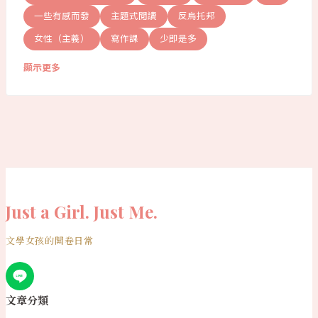
一些有感而發
主題式閱讀
反烏托邦
女性（主義）
寫作課
少即是多
顯示更多
Just a Girl. Just Me.
文學女孩的開卷日常
文章分類