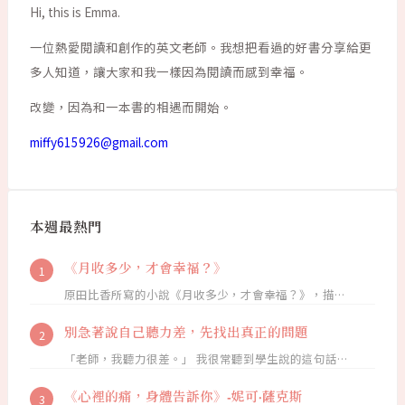
Hi, this is Emma.
一位熱愛閱讀和創作的英文老師。我想把看過的好書分享給更
多人知道，讓大家和我一樣因為閱讀而感到幸福。
改變，因為和一本書的相遇而開始。
miffy615926@gmail.com
本週最熱門
《月收多少，才會幸福？》
原田比香所寫的小說《月收多少，才會幸福？》，描…
別急著說自己聽力差，先找出真正的問題
「老師，我聽力很差。」 我很常聽到學生說的這句話…
《心裡的痛，身體告訴你》-妮可·薩克斯