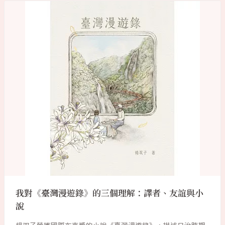
我對《臺灣漫遊錄》的三個理解：譯者、友誼與小
說