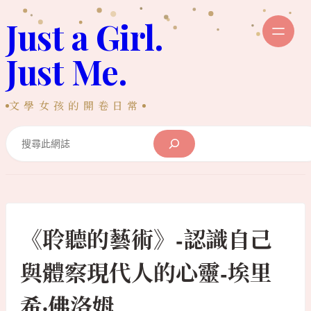
跳
Just a Girl.
至
主
Just Me.
要
內
文學女孩的開卷日常
容
Search
《聆聽的藝術》-認識自己
與體察現代人的心靈-埃里
希·佛洛姆