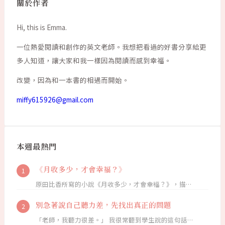
關於作者
Hi, this is Emma.
一位熱愛閱讀和創作的英文老師。我想把看過的好書分享給更
多人知道，讓大家和我一樣因為閱讀而感到幸福。
改變，因為和一本書的相遇而開始。
miffy615926@gmail.com
本週最熱門
《月收多少，才會幸福？》
原田比香所寫的小說《月收多少，才會幸福？》，描…
別急著說自己聽力差，先找出真正的問題
「老師，我聽力很差。」 我很常聽到學生說的這句話…