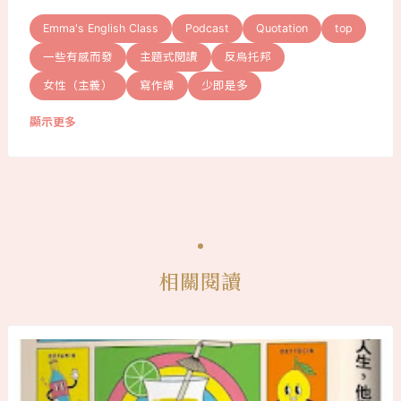
Emma's English Class
Podcast
Quotation
top
一些有感而發
主題式閱讀
反烏托邦
女性（主義）
寫作課
少即是多
顯示更多
相關閱讀