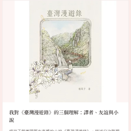
我對《臺灣漫遊錄》的三個理解：譯者、友誼與小
說