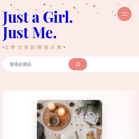
跳
Just a Girl.
至
主
Just Me.
要
內
文學女孩的開卷日常
容
Search