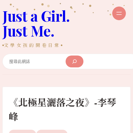
跳
Just a Girl.
至
主
Just Me.
要
內
文學女孩的開卷日常
容
Search
《北極星灑落之夜》-李琴
峰