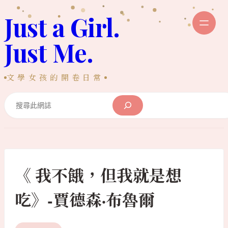
跳
Just a Girl.
至
主
Just Me.
要
內
文學女孩的開卷日常
容
Search
《 我不餓，但我就是想
吃》-賈德森·布魯爾