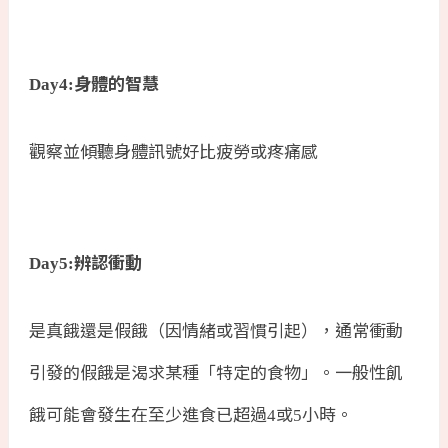
身體的智慧
Day4:
觀察並傾聽身體訊號好比疲勞或疼痛感
辨認衝動
Day5:
是真餓還是假餓（因情緒或習慣引起），通常衝動
引發的假餓是渴求某種「特定的食物」。一般性飢
餓可能會發生在至少進食已超過
或
小時。
4
5