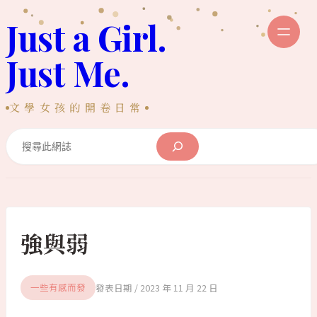
跳
Just a Girl.
至
主
Just Me.
要
內
文學女孩的開卷日常
容
Search
強與弱
2023 年 11 月 22 日
一些有感而發