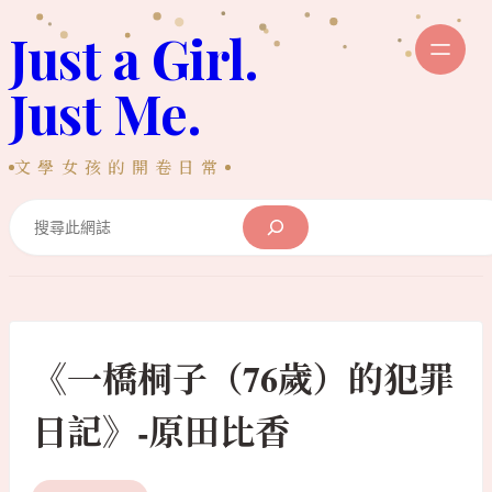
跳
Just a Girl.
至
主
Just Me.
要
內
文學女孩的開卷日常
容
Search
《一橋桐子（76歲）的犯罪
日記》-原田比香