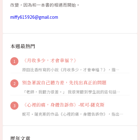
改變，因為和一本書的相遇而開始。
miffy615926@gmail.com
本週最熱門
《月收多少，才會幸福？》
原田比香所寫的小說《月收多少，才會幸福？》，描…
別急著說自己聽力差，先找出真正的問題
「老師，我聽力很差。」 我很常聽到學生說的這句話…
《心裡的痛，身體告訴你》-妮可·薩克斯
妮可·薩克斯的作品《心裡的痛，身體告訴你》，指出…
歷年文章